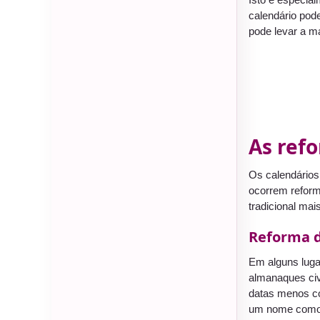
calendário pod
pode levar a m
As ref
Os calendários
ocorrem reform
tradicional mai
Reforma da
Em alguns lugar
almanaques civ
datas menos co
um nome com