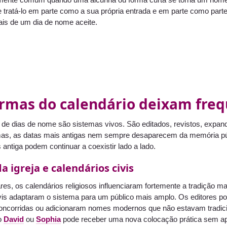
e tratá-lo em parte como a sua própria entrada e em parte como part
ais de um dia de nome aceite.
ormas do calendário deixam fre
 de dias de nome são sistemas vivos. São editados, revistos, expan
as, as datas mais antigas nem sempre desaparecem da memória públi
s antiga podem continuar a coexistir lado a lado.
 igreja e calendários civis
es, os calendários religiosos influenciaram fortemente a tradição m
is adaptaram o sistema para um público mais amplo. Os editores 
ncorridas ou adicionaram nomes modernos que não estavam tradicio
o
David
ou
Sophia
pode receber uma nova colocação prática sem apa