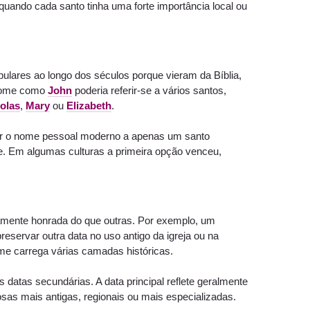
uando cada santo tinha uma forte importância local ou
ulares ao longo dos séculos porque vieram da Bíblia,
m nome como
John
poderia referir-se a vários santos,
olas
,
Mary
ou
Elizabeth
.
iar o nome pessoal moderno a apenas um santo
. Em algumas culturas a primeira opção venceu,
amente honrada do que outras. Por exemplo, um
eservar outra data no uso antigo da igreja ou na
nome carrega várias camadas históricas.
 datas secundárias. A data principal reflete geralmente
iosas mais antigas, regionais ou mais especializadas.