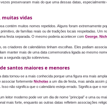
r vezes preservaram mais do que uma dessas datas, especialmente q
 muitas vidas
igiosa contém muitos nomes repetidos. Alguns foram extremamente pop
 primitivo, de famílias reais ou de tradições locais respeitadas. U
ma festa separada. O mesmo poderia acontecer com
George
,
Nich
, os criadores de calendários tinham escolhas. Eles podiam assoc
odiam manter mais de uma data comemorativa ligada ao mesmo nome
as a segunda opção sobreviveu.
 de santos maiores e menores
 data tornou-se a mais conhecida porque uma figura era mais ampl
e associar fortemente
Nicholas
a um dia de festa, mas ainda assim pr
l. Isso não significa que o calendário esteja errado. Significa que o 
um leitor moderno pode ver um dia de nome "principal" e uma ou mais
onal mais forte, enquanto as outras datas refletem associações relig