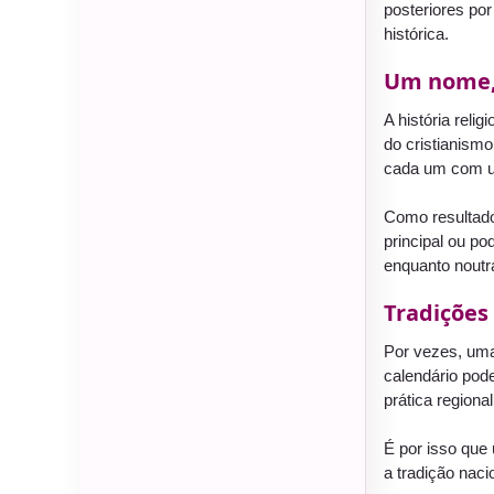
posteriores po
histórica.
Um nome,
A história rel
do cristianismo
cada um com u
Como resultado
principal ou p
enquanto noutr
Tradições
Por vezes, uma
calendário pod
prática regiona
É por isso que 
a tradição naci