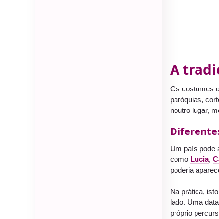
A tradi
Os costumes do
paróquias, cor
noutro lugar, 
Diferente
Um país pode 
como
Lucia
,
C
poderia aparec
Na prática, is
lado. Uma data 
próprio percurs