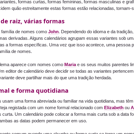
riantes, formas curtas, formas femininas, formas masculinas e graf
cidem quão estreitamente estas formas estão relacionadas, tornam-se
e raiz, várias formas
 família de nomes como
John
. Dependendo do idioma e da tradição,
rmas derivadas. Alguns calendários agrupam essas variantes sob uma
cas a formas específicas. Uma vez que isso acontece, uma pessoa p
mília de nomes.
lema aparece com nomes como
Maria
e os seus muitos parentes li
Um editor de calendário deve decidir se todas as variantes perten
variante deve partilhar mais do que uma tradição herdada.
al e forma quotidiana
 usam uma forma abreviada ou familiar na vida quotidiana, mas têm 
teja registada com um nome formal relacionado com
Elizabeth
ou
A
curta. Um calendário pode colocar a forma mais curta sob a data for
ambas as datas podem permanecer em uso.
lmente comum quando uma alcunha ou forma curta se torna um nome 