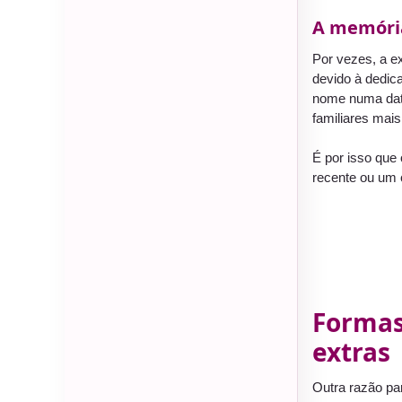
A memória
Por vezes, a e
devido à dedic
nome numa data
familiares mais
É por isso que
recente ou um 
Formas
extras
Outra razão pa