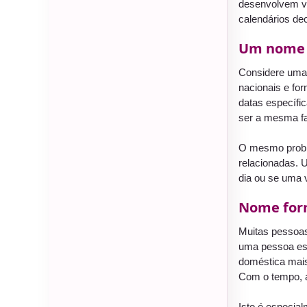
desenvolvem va
calendários de
Um nome d
Considere uma
nacionais e fo
datas específi
ser a mesma fa
O mesmo prob
relacionadas. 
dia ou se uma 
Nome form
Muitas pessoas
uma pessoa es
doméstica mais 
Com o tempo, 
Isto é especia