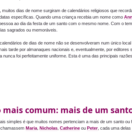
, muitos dias de nome surgiram de calendários religiosos que recorda
datas específicas. Quando uma criança recebia um nome como
An
pessoa ao dia da festa de um santo com o mesmo nome. Com o tempo,
 dias sagrados ou memoráveis.
 calendários de dias de nome não se desenvolveram num único local
 mais tarde por almanaques nacionais e, eventualmente, por editores
ma nunca foi perfeitamente uniforme. Esta é uma das principais raz
o mais comum: mais de um san
ais simples é que muitos nomes pertenciam a mais de um santo ou fi
se chamassem
Maria
,
Nicholas
,
Catherine
ou
Peter
, cada uma delas 