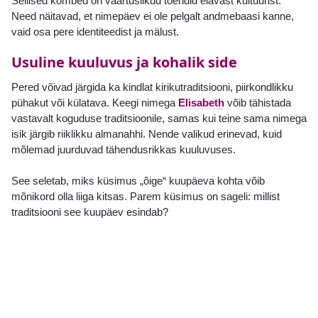
Sellised kombed on väärtuslikud tõendid elavast kultuurist.
Need näitavad, et nimepäev ei ole pelgalt andmebaasi kanne,
vaid osa pere identiteedist ja mälust.
Usuline kuuluvus ja kohalik side
Pered võivad järgida ka kindlat kirikutraditsiooni, piirkondlikku
pühakut või külatava. Keegi nimega
Elisabeth
võib tähistada
vastavalt koguduse traditsioonile, samas kui teine sama nimega
isik järgib riiklikku almanahhi. Nende valikud erinevad, kuid
mõlemad juurduvad tähendusrikkas kuuluvuses.
See seletab, miks küsimus „õige“ kuupäeva kohta võib
mõnikord olla liiga kitsas. Parem küsimus on sageli: millist
traditsiooni see kuupäev esindab?