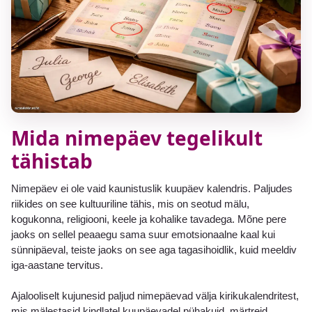
Mida nimepäev tegelikult
tähistab
Nimepäev ei ole vaid kaunistuslik kuupäev kalendris. Paljudes
riikides on see kultuuriline tähis, mis on seotud mälu,
kogukonna, religiooni, keele ja kohalike tavadega. Mõne pere
jaoks on sellel peaaegu sama suur emotsionaalne kaal kui
sünnipäeval, teiste jaoks on see aga tagasihoidlik, kuid meeldiv
iga-aastane tervitus.
Ajalooliselt kujunesid paljud nimepäevad välja kirikukalendritest,
mis mälestasid kindlatel kuupäevadel pühakuid, märtreid,