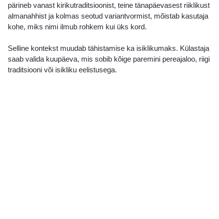
pärineb vanast kirikutraditsioonist, teine tänapäevasest riiklikust
almanahhist ja kolmas seotud variantvormist, mõistab kasutaja
kohe, miks nimi ilmub rohkem kui üks kord.
Selline kontekst muudab tähistamise ka isiklikumaks. Külastaja
saab valida kuupäeva, mis sobib kõige paremini pereajaloo, riigi
traditsiooni või isikliku eelistusega.