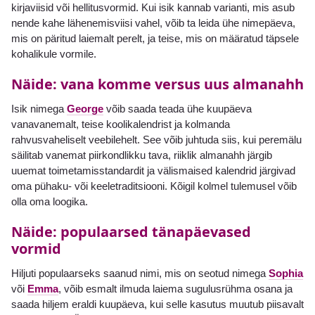
kirjaviisid või hellitusvormid. Kui isik kannab varianti, mis asub
nende kahe lähenemisviisi vahel, võib ta leida ühe nimepäeva,
mis on päritud laiemalt perelt, ja teise, mis on määratud täpsele
kohalikule vormile.
Näide: vana komme versus uus almanahh
Isik nimega
George
võib saada teada ühe kuupäeva
vanavanemalt, teise koolikalendrist ja kolmanda
rahvusvaheliselt veebilehelt. See võib juhtuda siis, kui peremälu
säilitab vanemat piirkondlikku tava, riiklik almanahh järgib
uuemat toimetamisstandardit ja välismaised kalendrid järgivad
oma pühaku- või keeletraditsiooni. Kõigil kolmel tulemusel võib
olla oma loogika.
Näide: populaarsed tänapäevased
vormid
Hiljuti populaarseks saanud nimi, mis on seotud nimega
Sophia
või
Emma
, võib esmalt ilmuda laiema sugulusrühma osana ja
saada hiljem eraldi kuupäeva, kui selle kasutus muutub piisavalt