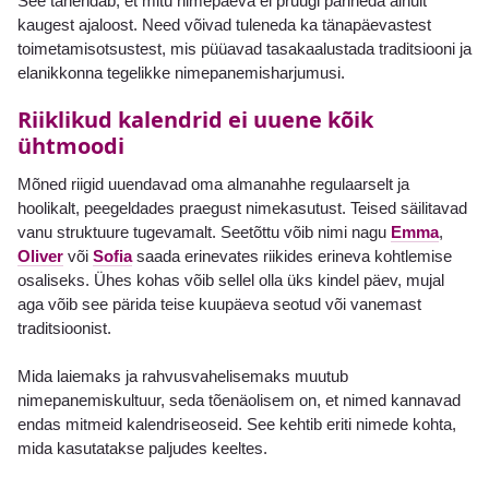
See tähendab, et mitu nimepäeva ei pruugi pärineda ainult
kaugest ajaloost. Need võivad tuleneda ka tänapäevastest
toimetamisotsustest, mis püüavad tasakaalustada traditsiooni ja
elanikkonna tegelikke nimepanemisharjumusi.
Riiklikud kalendrid ei uuene kõik
ühtmoodi
Mõned riigid uuendavad oma almanahhe regulaarselt ja
hoolikalt, peegeldades praegust nimekasutust. Teised säilitavad
vanu struktuure tugevamalt. Seetõttu võib nimi nagu
Emma
,
Oliver
või
Sofia
saada erinevates riikides erineva kohtlemise
osaliseks. Ühes kohas võib sellel olla üks kindel päev, mujal
aga võib see pärida teise kuupäeva seotud või vanemast
traditsioonist.
Mida laiemaks ja rahvusvahelisemaks muutub
nimepanemiskultuur, seda tõenäolisem on, et nimed kannavad
endas mitmeid kalendriseoseid. See kehtib eriti nimede kohta,
mida kasutatakse paljudes keeltes.