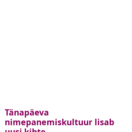
Tänapäeva
nimepanemiskultuur lisab
uusi kihte