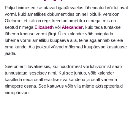
Paljud inimesed kasutavad igapäevaelus lühendatud või tuttavat
vormi, kuid ametlikes dokumentides on neil pidulik versioon.
Oletame, et isik on registreeritud ametliku nimega, mis on
seotud nimega
Elizabeth
või
Alexander
, kuid teda tuntakse
lühema koduse vormi järgi. Üks kalender võib paigutada
lühema vormi ametliku kuupäeva alla, teine aga annab sellele
oma kande. Aja jooksul võivad mõlemad kuupäevad kasutusse
jääda.
See on eriti tavaline siis, kui hüüdnimest või lühivormist saab
tunnustatud iseseisev nimi. Kui see juhtub, võib kalender
käsitleda seda osalt eraldiseisva kandena ja osalt vanema
nimepere osana. See kattuvus võib viia mitme aktsepteeritud
nimepäevani.