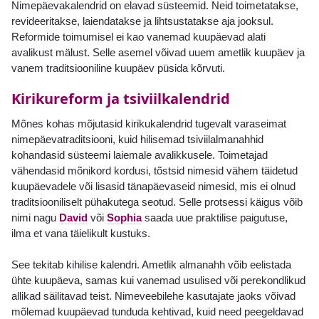
Nimepäevakalendrid on elavad süsteemid. Neid toimetatakse,
revideeritakse, laiendatakse ja lihtsustatakse aja jooksul.
Reformide toimumisel ei kao vanemad kuupäevad alati
avalikust mälust. Selle asemel võivad uuem ametlik kuupäev ja
vanem traditsiooniline kuupäev püsida kõrvuti.
Kirikureform ja tsiviilkalendrid
Mõnes kohas mõjutasid kirikukalendrid tugevalt varaseimat
nimepäevatraditsiooni, kuid hilisemad tsiviilalmanahhid
kohandasid süsteemi laiemale avalikkusele. Toimetajad
vähendasid mõnikord kordusi, tõstsid nimesid vähem täidetud
kuupäevadele või lisasid tänapäevaseid nimesid, mis ei olnud
traditsiooniliselt pühakutega seotud. Selle protsessi käigus võib
nimi nagu
David
või
Sophia
saada uue praktilise paigutuse,
ilma et vana täielikult kustuks.
See tekitab kihilise kalendri. Ametlik almanahh võib eelistada
ühte kuupäeva, samas kui vanemad usulised või perekondlikud
allikad säilitavad teist. Nimeveebilehe kasutajate jaoks võivad
mõlemad kuupäevad tunduda kehtivad, kuid need peegeldavad