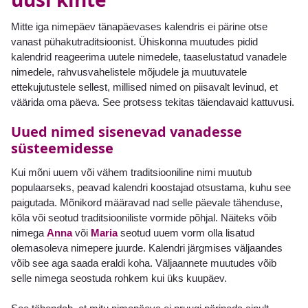
Mitte iga nimepäev tänapäevases kalendris ei pärine otse
vanast pühakutraditsioonist. Ühiskonna muutudes pidid
kalendrid reageerima uutele nimedele, taaselustatud vanadele
nimedele, rahvusvahelistele mõjudele ja muutuvatele
ettekujutustele sellest, millised nimed on piisavalt levinud, et
väärida oma päeva. See protsess tekitas täiendavaid kattuvusi.
Uued nimed sisenevad vanadesse
süsteemidesse
Kui mõni uuem või vähem traditsiooniline nimi muutub
populaarseks, peavad kalendri koostajad otsustama, kuhu see
paigutada. Mõnikord määravad nad selle päevale tähenduse,
kõla või seotud traditsiooniliste vormide põhjal. Näiteks võib
nimega
Anna
või
Maria
seotud uuem vorm olla lisatud
olemasoleva nimepere juurde. Kalendri järgmises väljaandes
võib see aga saada eraldi koha. Väljaannete muutudes võib
selle nimega seostuda rohkem kui üks kuupäev.