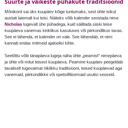
Suurte ja väikeste pühakute traditsioonid
Mõnikord sai üks kuupäev kõige tuntumaks, sest ühte isikut
austati laiemalt kui teisi. Näiteks võib kalender seostada nime
Nicholas
tugevalt ühe pühadega, kuid säilitada siiski teise
kuupäeva vanemas kiriklikus kasutuses või piirkondlikus tavas.
See ei tähenda, et kalender on vale. See tähendab, et nimi
kannab endas mitmeid ajaloolisi kihte.
Seetõttu võib tänapäeva lugeja näha ühte „peamist“ nimepäeva
ja ühte või mitut teisest kuupäeva. Peamine kuupäev peegeldab
tavaliselt tugevaimat riiklikku traditsiooni, teised kuupäevad aga
vanemaid, piirkondlikke või spetsiifilisemaid usulisi seoseid.