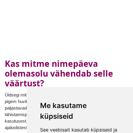
Kas mitme nimepäeva
olemasolu vähendab selle
väärtust?
Üldsegi mitte. Paljudel juhtudel muudavad mitu nimepäeva nime
pigem huvitavamaks kui vähem tähendusrikkaks. Need
Me kasutame
paljastavad sügavama kultuuriloo. Mitme võimaliku
küpsiseid
tähistamispäevaga nimi kannab endas sageli tõendeid pikast
kasutusest, laialdasest geograafilisest levikust ja tugevatest
ajaloolistest juurtest.
See veebisait kasutab küpsiseid ja