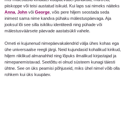
piiskoppe või teisi austatud isikuid. Kui laps sai nimeks näiteks
Anna
,
John
või
George
, võis pere hiljem seostada seda
inimest sama nime kandva pühaku mälestuspäevaga. Aja
jooksul lõi see silla isikliku identiteedi ning pühade või
mälestusväärsete päevade aastatsükli vahele.
Ometi ei kujunenud nimepäevakalendrid välja ühes kohas ega
ühe universaalse reegli järgi. Neid kujundasid kohalikud kirikud,
hiljem riiklikud almanahhid ning lõpuks ilmalikud kirjastajad ja
nimepanemistavad. Seetõttu ei olnud süsteem kunagi täiesti
ühtne. See on üks peamisi põhjuseid, miks ühel nimel võib olla
rohkem kui üks kuupäev.