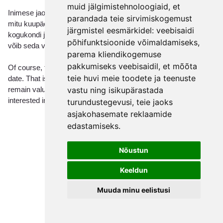
muid jälgimistehnoloogiaid, et
Inimese jaoks nimega
Catherine
,
Michael
või
David
võivad
parandada teie sirvimiskogemust
mitu kuupäeva näidata, et nimi on puudutanud paljusid
järgmistel eesmärkidel:
veebisaidi
kogukondi ja ajastuid. Selle asemel, et näha selles ebakindlust,
põhifunktsioonide võimaldamiseks
,
võib seda vaadelda järjepidevuse ja rikkuse märgina.
parema kliendikogemuse
pakkumiseks veebisaidil
,
et mõõta
Of course, for everyday use many people still prefer one simple
teie huvi meie toodete ja teenuste
date. That is practical. But the existence of alternative days can
vastu ning isikupärastada
remain valuable background knowledge, especially for families
interested in ancestry, religion, or regional tradition.
turundustegevusi
,
teie jaoks
asjakohasemate reklaamide
edastamiseks
.
Nõustun
Keeldun
Muuda minu eelistusi