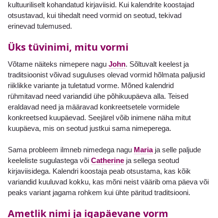
kultuuriliselt kohandatud kirjaviisid. Kui kalendrite koostajad
otsustavad, kui tihedalt need vormid on seotud, tekivad
erinevad tulemused.
Üks tüvinimi, mitu vormi
Võtame näiteks nimepere nagu
John
. Sõltuvalt keelest ja
traditsioonist võivad suguluses olevad vormid hõlmata paljusid
riiklikke variante ja tuletatud vorme. Mõned kalendrid
rühmitavad need variandid ühe põhikuupäeva alla. Teised
eraldavad need ja määravad konkreetsetele vormidele
konkreetsed kuupäevad. Seejärel võib inimene näha mitut
kuupäeva, mis on seotud justkui sama nimeperega.
Sama probleem ilmneb nimedega nagu
Maria
ja selle paljude
keeleliste sugulastega või
Catherine
ja sellega seotud
kirjaviisidega. Kalendri koostaja peab otsustama, kas kõik
variandid kuuluvad kokku, kas mõni neist väärib oma päeva või
peaks variant jagama rohkem kui ühte päritud traditsiooni.
Ametlik nimi ja igapäevane vorm