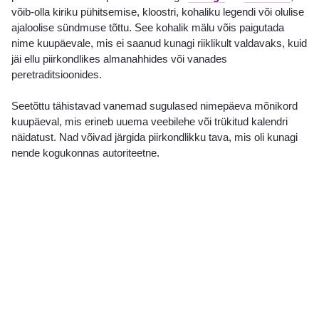
võib-olla kiriku pühitsemise, kloostri, kohaliku legendi või olulise
ajaloolise sündmuse tõttu. See kohalik mälu võis paigutada
nime kuupäevale, mis ei saanud kunagi riiklikult valdavaks, kuid
jäi ellu piirkondlikes almanahhides või vanades
peretraditsioonides.
Seetõttu tähistavad vanemad sugulased nimepäeva mõnikord
kuupäeval, mis erineb uuema veebilehe või trükitud kalendri
näidatust. Nad võivad järgida piirkondlikku tava, mis oli kunagi
nende kogukonnas autoriteetne.