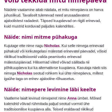
Näidete vaatamine aitab näidata, et mitu nimepäeva on harva
juhuslikud. Tavaliselt tulenevad need arusaadavatest
ajaloolistest radadest. Täpsed kuupäevad on riigiti erinevad,
kuid mustrid korduvad paljudes kalendrites.
Näide: nimi mitme pühakuga
Kujutage ette nime nagu
Nicholas
. Kui selle nimega erinevaid
pühakuid või kirikutegelasi mälestati erinevatel päevadel, võisid
riiklikud traditsioonid valida peamiseks erinevad
mälestuspäevad. Hilisemad viited võivad säilitada nii
põhikuupäeva kui ka alternatiivse kuupäeva. Kasutaja näeb siis
nimega
Nicholas
seotud rohkem kui ühte nimepäeva, millest
igaühe taga on erinev ajalooline rõhuasetus.
Näide: nimepere levimine läbi keelte
Vaatleme laialt levinud nimeperet nime
Anna
ümber. Mõned
kalendrid võivad rühmitada paljud seotud vormid ühe
traditsioonilise kuupäeva alla. Teised eraldavad riiklikud