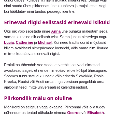
õukondades, külades ja hiljem trükitud kalendrites. Seega võis
nimi saada ühes piirkonnas ühe kuupäeva ja mujal teise, isegi
kui hääldatav nimi tundus peaaegu identne.
Erinevad riigid eelistasid erinevaid isikuid
Üks riik võib seostada nime
Anna
ühe pühaku mälestamisega,
samas kui teine riik eelistab teist. Sama juhtus nimedega nagu
Lucia
,
Catherine
ja
Michael
. Kui need traditsioonid mõjutasid
hiljem avaldatud nimepäevade loendeid, võis sama nimi ilmuda
mitmel kuupäeval olenevalt riigist.
Praktikas tähendab see seda, et veebist otsivad inimesed
avastavad sageli, et nende nimepäev ei ole kõikjal ühesugune.
Soomes tunnustatud kuupäev võib erineda Slovakkia, Poola,
Kreeka, Rootsi või Eesti omast. Iga versioon peegeldab oma
ajaloolist teed, mitte universaalset kalendriseadust.
Piirkondlik mälu on oluline
Mõnikord on selgitus väga lokaalne. Piirkonnal võis olla tugev
pühendumus teatud pühakule nimega
George
või
Elisabeth
,