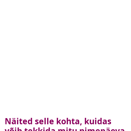
Näited selle kohta, kuidas
võib tekkida mitu nimepäeva