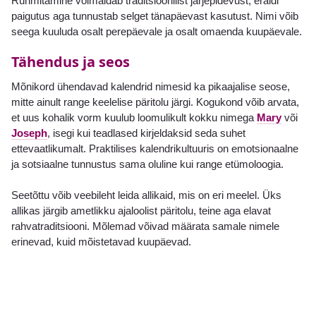
Rühmitamine võimaldab traditsioonilist järjepidevust, eraldi
paigutus aga tunnustab selget tänapäevast kasutust. Nimi võib
seega kuuluda osalt perepäevale ja osalt omaenda kuupäevale.
Tähendus ja seos
Mõnikord ühendavad kalendrid nimesid ka pikaajalise seose,
mitte ainult range keelelise päritolu järgi. Kogukond võib arvata,
et uus kohalik vorm kuulub loomulikult kokku nimega
Mary
või
Joseph
, isegi kui teadlased kirjeldaksid seda suhet
ettevaatlikumalt. Praktilises kalendrikultuuris on emotsionaalne
ja sotsiaalne tunnustus sama oluline kui range etümoloogia.
Seetõttu võib veebileht leida allikaid, mis on eri meelel. Üks
allikas järgib ametlikku ajaloolist päritolu, teine aga elavat
rahvatraditsiooni. Mõlemad võivad määrata samale nimele
erinevad, kuid mõistetavad kuupäevad.