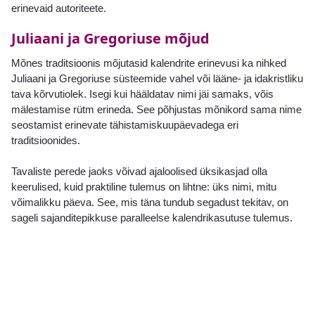
erinevaid autoriteete.
Juliaani ja Gregoriuse mõjud
Mõnes traditsioonis mõjutasid kalendrite erinevusi ka nihked
Juliaani ja Gregoriuse süsteemide vahel või lääne- ja idakristliku
tava kõrvutiolek. Isegi kui hääldatav nimi jäi samaks, võis
mälestamise rütm erineda. See põhjustas mõnikord sama nime
seostamist erinevate tähistamiskuupäevadega eri
traditsioonides.
Tavaliste perede jaoks võivad ajaloolised üksikasjad olla
keerulised, kuid praktiline tulemus on lihtne: üks nimi, mitu
võimalikku päeva. See, mis täna tundub segadust tekitav, on
sageli sajanditepikkuse paralleelse kalendrikasutuse tulemus.