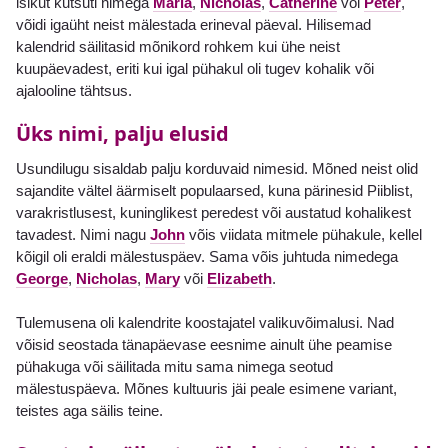
isikut kutsuti nimega
Maria
,
Nicholas
,
Catherine
või
Peter
,
võidi igaüht neist mälestada erineval päeval. Hilisemad
kalendrid säilitasid mõnikord rohkem kui ühe neist
kuupäevadest, eriti kui igal pühakul oli tugev kohalik või
ajalooline tähtsus.
Üks nimi, palju elusid
Usundilugu sisaldab palju korduvaid nimesid. Mõned neist olid
sajandite vältel äärmiselt populaarsed, kuna pärinesid Piiblist,
varakristlusest, kuninglikest peredest või austatud kohalikest
tavadest. Nimi nagu
John
võis viidata mitmele pühakule, kellel
kõigil oli eraldi mälestuspäev. Sama võis juhtuda nimedega
George
,
Nicholas
,
Mary
või
Elizabeth
.
Tulemusena oli kalendrite koostajatel valikuvõimalusi. Nad
võisid seostada tänapäevase eesnime ainult ühe peamise
pühakuga või säilitada mitu sama nimega seotud
mälestuspäeva. Mõnes kultuuris jäi peale esimene variant,
teistes aga säilis teine.