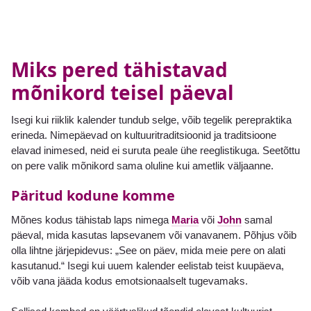
Miks pered tähistavad
mõnikord teisel päeval
Isegi kui riiklik kalender tundub selge, võib tegelik perepraktika
erineda. Nimepäevad on kultuuritraditsioonid ja traditsioone
elavad inimesed, neid ei suruta peale ühe reeglistikuga. Seetõttu
on pere valik mõnikord sama oluline kui ametlik väljaanne.
Päritud kodune komme
Mõnes kodus tähistab laps nimega
Maria
või
John
samal
päeval, mida kasutas lapsevanem või vanavanem. Põhjus võib
olla lihtne järjepidevus: „See on päev, mida meie pere on alati
kasutanud.“ Isegi kui uuem kalender eelistab teist kuupäeva,
võib vana jääda kodus emotsionaalselt tugevamaks.