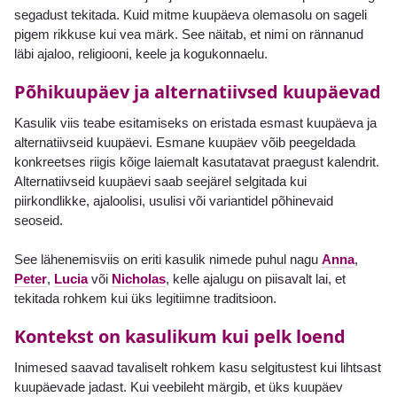
segadust tekitada. Kuid mitme kuupäeva olemasolu on sageli
pigem rikkuse kui vea märk. See näitab, et nimi on rännanud
läbi ajaloo, religiooni, keele ja kogukonnaelu.
Põhikuupäev ja alternatiivsed kuupäevad
Kasulik viis teabe esitamiseks on eristada esmast kuupäeva ja
alternatiivseid kuupäevi. Esmane kuupäev võib peegeldada
konkreetses riigis kõige laiemalt kasutatavat praegust kalendrit.
Alternatiivseid kuupäevi saab seejärel selgitada kui
piirkondlikke, ajaloolisi, usulisi või variantidel põhinevaid
seoseid.
See lähenemisviis on eriti kasulik nimede puhul nagu
Anna
,
Peter
,
Lucia
või
Nicholas
, kelle ajalugu on piisavalt lai, et
tekitada rohkem kui üks legitiimne traditsioon.
Kontekst on kasulikum kui pelk loend
Inimesed saavad tavaliselt rohkem kasu selgitustest kui lihtsast
kuupäevade jadast. Kui veebileht märgib, et üks kuupäev