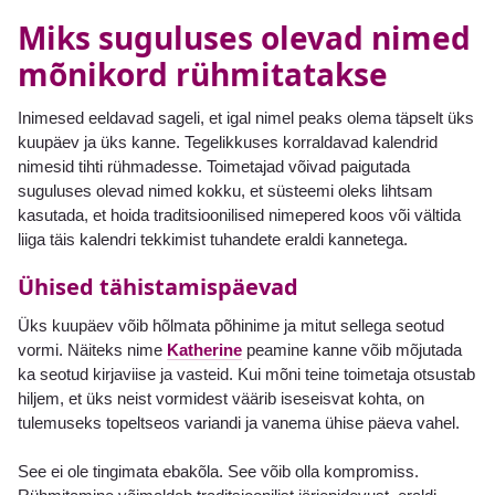
Miks suguluses olevad nimed
mõnikord rühmitatakse
Inimesed eeldavad sageli, et igal nimel peaks olema täpselt üks
kuupäev ja üks kanne. Tegelikkuses korraldavad kalendrid
nimesid tihti rühmadesse. Toimetajad võivad paigutada
suguluses olevad nimed kokku, et süsteemi oleks lihtsam
kasutada, et hoida traditsioonilised nimepered koos või vältida
liiga täis kalendri tekkimist tuhandete eraldi kannetega.
Ühised tähistamispäevad
Üks kuupäev võib hõlmata põhinime ja mitut sellega seotud
vormi. Näiteks nime
Katherine
peamine kanne võib mõjutada
ka seotud kirjaviise ja vasteid. Kui mõni teine toimetaja otsustab
hiljem, et üks neist vormidest väärib iseseisvat kohta, on
tulemuseks topeltseos variandi ja vanema ühise päeva vahel.
See ei ole tingimata ebakõla. See võib olla kompromiss.