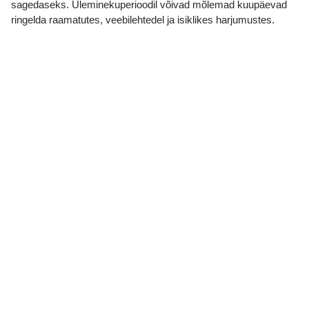
sagedaseks. Üleminekuperioodil võivad mõlemad kuupäevad
ringelda raamatutes, veebilehtedel ja isiklikes harjumustes.