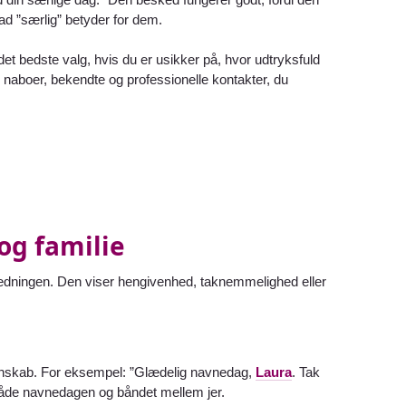
ad ”særlig” betyder for dem.
t bedste valg, hvis du er usikker på, hvor udtryksfuld
e, naboer, bekendte og professionelle kontakter, du
og familie
anledningen. Den viser hengivenhed, taknemmelighed eller
venskab. For eksempel: ”Glædelig navnedag,
Laura
. Tak
rer både navnedagen og båndet mellem jer.