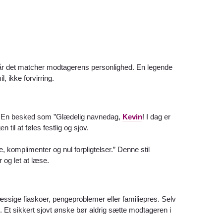
r det matcher modtagerens personlighed. En legende
, ikke forvirring.
ger. En besked som ”Glædelig navnedag,
Kevin
! I dag er
n til at føles festlig og sjov.
, komplimenter og nul forpligtelser.” Denne stil
 og let at læse.
ssige fiaskoer, pengeproblemer eller familiepres. Selv
. Et sikkert sjovt ønske bør aldrig sætte modtageren i