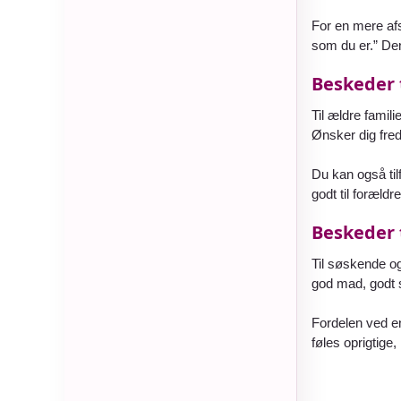
For en mere af
som du er.” Den
Beskeder 
Til ældre fami
Ønsker dig fred
Du kan også ti
godt til forældr
Beskeder 
Til søskende o
god mad, godt s
Fordelen ved en
føles oprigtige