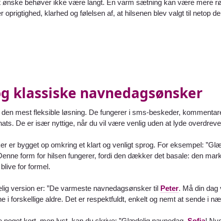
 ønske behøver ikke være langt. Én varm sætning kan være mere rørend
 oprigtighed, klarhed og følelsen af, at hilsenen blev valgt til netop 
og klassiske navnedagsønsker
r den mest fleksible løsning. De fungerer i sms-beskeder, kommentarer
ats. De er især nyttige, når du vil være venlig uden at lyde overdrev
er er bygget op omkring et klart og venligt sprog. For eksempel: ”G
 Denne form for hilsen fungerer, fordi den dækker det basale: den mark
blive for formel.
elig version er: ”De varmeste navnedagsønsker til
Peter
. Må din dag 
ne i forskellige aldre. Det er respektfuldt, enkelt og nemt at sende
e noget kort, men lyst, kan du skrive: ”Glædelig navnedag,
Sofia
! Ny