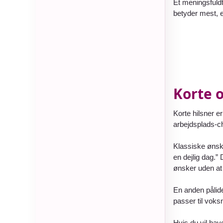
Et meningsfuldt
betyder mest, er
Korte 
Korte hilsner e
arbejdsplads-ch
Klassiske ønsk
en dejlig dag.”
ønsker uden at 
En anden pålid
passer til voks
Hvis du vil hav