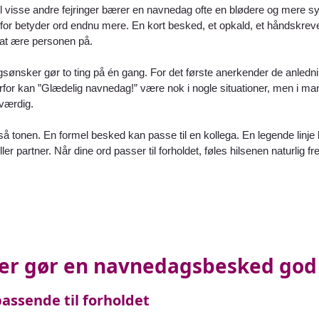
l visse andre fejringer bærer en navnedag ofte en blødere og mere sy
for betyder ord endnu mere. En kort besked, et opkald, et håndskrevet
 at ære personen på.
ønsker gør to ting på én gang. For det første anerkender de anledni
for kan ”Glædelig navnedag!” være nok i nogle situationer, men i man
værdig.
å tonen. En formel besked kan passe til en kollega. En legende linje
eller partner. Når dine ord passer til forholdet, føles hilsenen naturlig f
er gør en navnedagsbesked god
assende til forholdet