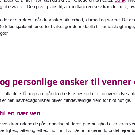
og ubesværet. Den giver plads til, at modtageren selv kan definere, hv
der er stærkest, når du ønsker sikkerhed, klarhed og varme. De er de
e føles sjældent forkerte, hvilket gør dem ideelle til fjerne slægtning
 godt.
og personlige ønsker til venner 
til folk, der står dig nær, går den bedste besked ofte ud over selve 
et er her, navnedagshilsner bliver mindeværdige frem for blot høflige.
til en nær ven
en ven kan indeholde påskønnelse af deres personlighed eller jeres 
 ærlighed, latter og lethed ind i mit liv.” Dette fungerer, fordi det fej