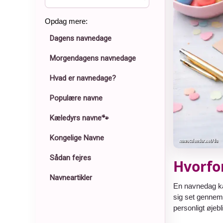
Opdag mere:
Dagens navnedage
Morgendagens navnedage
Hvad er navnedage?
Populære navne
Kæledyrs navne🐾
Kongelige Navne
Sådan fejres
Hvorfo
Navneartikler
En navnedag ka
sig set gennem 
personligt øjebl