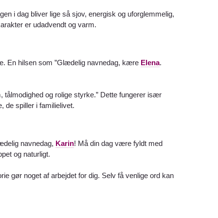
gen i dag bliver lige så sjov, energisk og uforglemmelig,
 karakter er udadvendt og varm.
ige. En hilsen som ”Glædelig navnedag, kære
Elena
.
m, tålmodighed og rolige styrke.” Dette fungerer især
e spiller i familielivet.
lædelig navnedag,
Karin
! Må din dag være fyldt med
pet og naturligt.
ie gør noget af arbejdet for dig. Selv få venlige ord kan