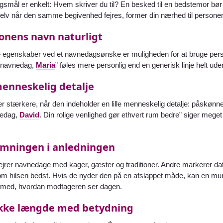
gsmål er enkelt: Hvem skriver du til? En besked til en bedstemor bø
 Selv når den samme begivenhed fejres, former din nærhed til personen
onens navn naturligt
te egenskaber ved et navnedagsønske er muligheden for at bruge pe
 navnedag,
Maria
” føles mere personlig end en generisk linje helt ude
menneskelig detalje
r stærkere, når den indeholder en lille menneskelig detalje: påskønnel
nedag,
David
. Din rolige venlighed gør ethvert rum bedre” siger mege
mningen i anledningen
fejrer navnedage med kager, gæster og traditioner. Andre markerer dato
m hilsen bedst. Hvis de nyder den på en afslappet måde, kan en munt
i med, hvordan modtageren ser dagen.
ikke længde med betydning