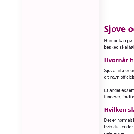
Sjove o
Humor kan gøre
besked skal føle
Hvornår h
Sjove hilsner e
dit navn officie
Et andet eksem
fungerer, fordi
Hvilken s
Det er normalt
hvis du kender 
defensiven.