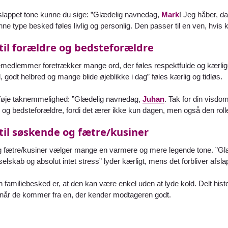
slappet tone kunne du sige: ”Glædelig navnedag,
Mark
! Jeg håber, da
ne type besked føles livlig og personlig. Den passer til en ven, hvis
til forældre og bedsteforældre
liemedlemmer foretrækker mange ord, der føles respektfulde og kærl
, godt helbred og mange blide øjeblikke i dag” føles kærlig og tidløs.
lføje taknemmelighed: ”Glædelig navnedag,
Juhan
. Tak for din visdo
e og bedsteforældre, fordi det ærer ikke kun dagen, men også den rolle, d
til søskende og fætre/kusiner
g fætre/kusiner vælger mange en varmere og mere legende tone. ”G
elskab og absolut intet stress” lyder kærligt, mens det forbliver afslap
 familiebesked er, at den kan være enkel uden at lyde kold. Delt histor
, når de kommer fra en, der kender modtageren godt.