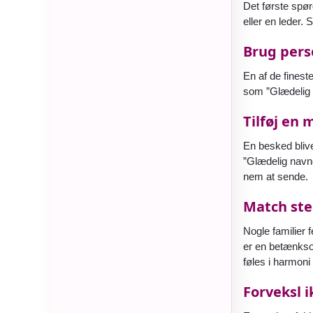
Det første spør
eller en leder.
Brug pers
En af de fines
som ”Glædelig
Tilføj en 
En besked blive
”Glædelig nav
nem at sende.
Match ste
Nogle familier 
er en betænkso
føles i harmon
Forveksl 