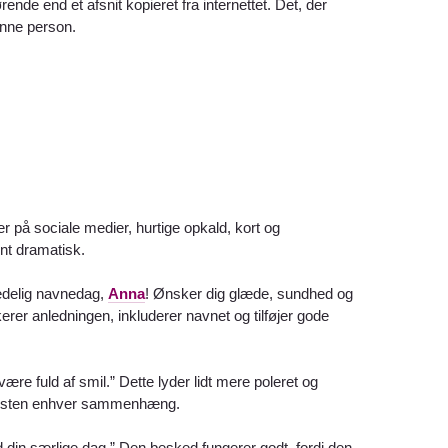
e end et afsnit kopieret fra internettet. Det, der
denne person.
 på sociale medier, hurtige opkald, kort og
ent dramatisk.
lædelig navnedag,
Anna
! Ønsker dig glæde, sundhed og
erer anledningen, inkluderer navnet og tilføjer gode
være fuld af smil.” Dette lyder lidt mere poleret og
 i næsten enhver sammenhæng.
d din særlige dag.” Den besked fungerer godt, fordi den