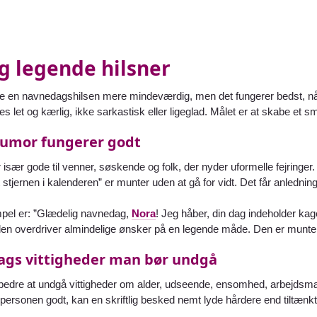
g legende hilsner
 en navnedagshilsen mere mindeværdig, men det fungerer bedst, nå
s let og kærlig, ikke sarkastisk eller ligeglad. Målet er at skabe et smil
umor fungerer godt
r især gode til venner, søskende og folk, der nyder uformelle fejrin
lt stjernen i kalenderen” er munter uden at gå for vidt. Det får anledninge
pel er: ”Glædelig navnedag,
Nora
! Jeg håber, din dag indeholder kage
 den overdriver almindelige ønsker på en legende måde. Den er munter
lags vittigheder man bør undgå
 bedre at undgå vittigheder om alder, udseende, ensomhed, arbejdsmæ
personen godt, kan en skriftlig besked nemt lyde hårdere end tiltænkt