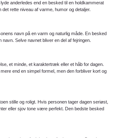
r lyde anderledes end en besked til en holdkammerat
 det rette niveau af varme, humor og detaljer.
rsonens navn på en varm og naturlig måde. En besked
n navn. Selve navnet bliver en del af fejringen.
se, et minde, et karaktertræk eller et håb for dagen.
t mere end en simpel formel, men den forbliver kort og
en stille og roligt. Hvis personen tager dagen seriøst,
er eller sjov tone være perfekt. Den bedste besked