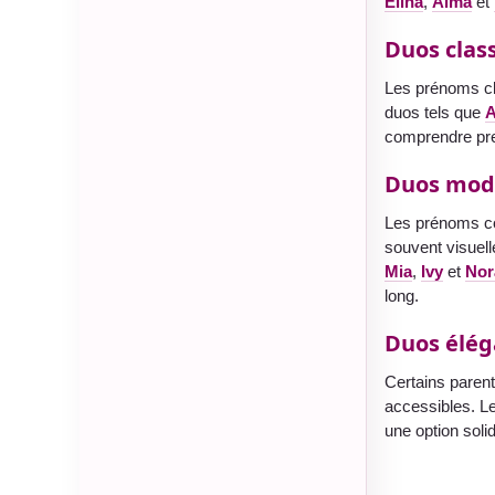
Elina
,
Alma
et
Duos clas
Les prénoms cla
duos tels que
comprendre pre
Duos mode
Les prénoms co
souvent visuell
Mia
,
Ivy
et
Nor
long.
Duos élég
Certains parent
accessibles. L
une option soli