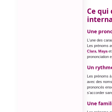
Ce qui
intern
Une prono
L'une des cara
Les prénoms av
Clara
,
Maya
e
prononciation e
Un rythme
Les prénoms à c
avec des noms 
prononcés ens
s'accorder sans 
Une famili