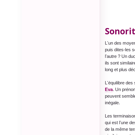
Sonorit
L'un des moyen
puis dites-les
l'autre ? Un d
ils sont similai
long et plus déc
L'équilibre des
Eva
. Un préno
peuvent semble
inégale.
Les terminaiso
qui est l'une d
de la même te