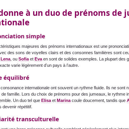
 donne à un duo de prénoms de 
ationale
nciation simple
ctéristiques majeures des prénoms internationaux est une prononciat
ec des sons de voyelles clairs et des consonnes familières sont ce
t
Lena
, ou
Sofia
et
Eva
en sont de solides exemples. La plupart des g
xacte varie légèrement d'un pays à l'autre.
 équilibré
onsonance internationale ont souvent un rythme fluide. Ils ne sont ni tr
de famille. Lors du choix de prénoms pour des jumeaux, le rythme i
emble. Un duo tel que
Elisa
et
Marina
coule doucement, tandis que
devenir répétitif.
arité transculturelle