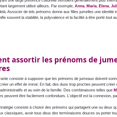
ant une large présence culturelle semblent généralement plus intern
étant largement utilisé ailleurs. Par exemple,
Anna
,
Maria
,
Elena
,
Jul
elà. Associer de tels prénoms donne aux filles jumelles une identité int
nifie souvent la stabilité, la polyvalence et la facilité à être porté tout a
t assortir les prénoms de jumea
res
rante consiste à supposer que les prénoms de jumeaux doivent sonner
réer un effet de miroir. En fait, des duos trop proches peuvent créer d
dministratifs et au sein de la famille. Des combinaisons telles que
M
les peuvent être facilement confondues. L'objectif est la connexion, pas
tratégie consiste à choisir des prénoms qui partagent une ou deux qua
ux classiques, avoir tous deux des terminaisons douces ou porter to