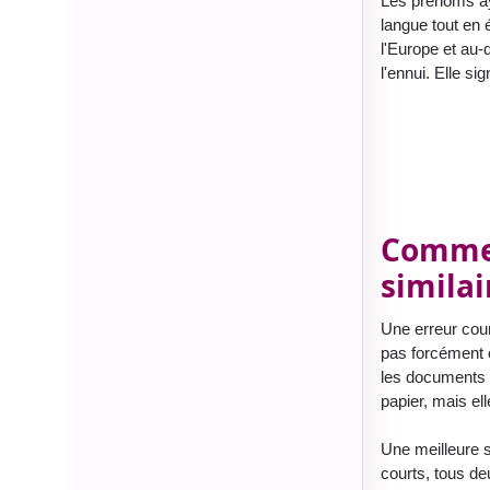
Les prénoms ay
langue tout en 
l'Europe et au-d
l'ennui. Elle sig
Commen
similai
Une erreur cou
pas forcément c
les documents a
papier, mais el
Une meilleure s
courts, tous de