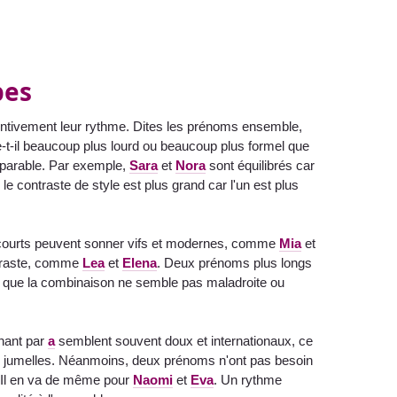
bes
tentivement leur rythme. Dites les prénoms ensemble,
-t-il beaucoup plus lourd ou beaucoup plus formel que
mparable. Par exemple,
Sara
et
Nora
sont équilibrés car
e contraste de style est plus grand car l'un est plus
ms courts peuvent sonner vifs et modernes, comme
Mia
et
ntraste, comme
Lea
et
Elena
. Deux prénoms plus longs
t que la combinaison ne semble pas maladroite ou
nant par
a
semblent souvent doux et internationaux, ce
illes jumelles. Néanmoins, deux prénoms n'ont pas besoin
. Il en va de même pour
Naomi
et
Eva
. Un rythme