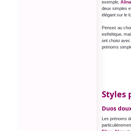
exemple,
Alina
deux simples et
élégant sur le 
Pensez au choi
esthétique, mai
ont choisi avec 
prénoms simple
Styles 
Duos doux
Les prénoms do
particulièremen