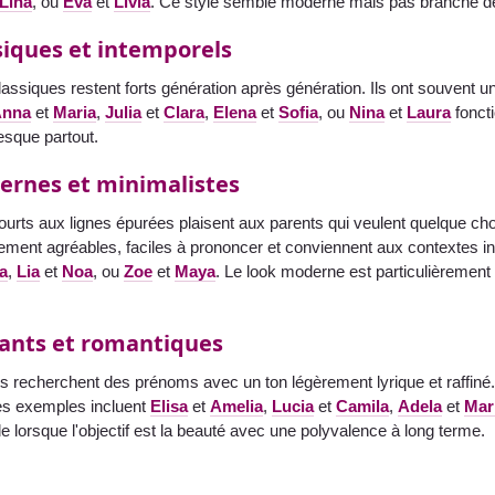
Lina
, ou
Eva
et
Livia
. Ce style semble moderne mais pas branché 
siques et intemporels
ssiques restent forts génération après génération. Ils ont souvent un
Anna
et
Maria
,
Julia
et
Clara
,
Elena
et
Sofia
, ou
Nina
et
Laura
foncti
sque partout.
rnes et minimalistes
urts aux lignes épurées plaisent aux parents qui veulent quelque ch
ement agréables, faciles à prononcer et conviennent aux contextes in
a
,
Lia
et
Noa
, ou
Zoe
et
Maya
. Le look moderne est particulièrement 
ants et romantiques
s recherchent des prénoms avec un ton légèrement lyrique et raffiné
es exemples incluent
Elisa
et
Amelia
,
Lucia
et
Camila
,
Adela
et
Mar
de lorsque l'objectif est la beauté avec une polyvalence à long terme.