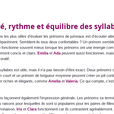
é, rythme et équilibre des sylla
s les plus utiles d'évaluer les prénoms de jumeaux est d'écouter at
 séparément. Semblent-ils tous deux confortables ? Un prénom semble
uo fonctionne souvent mieux lorsque les prénoms ont une énergie co
rement concis et clairs.
Emilia
et
Ada
peuvent aussi fonctionner, mais l
oratif.
 syllabes est utile, mais il n'a pas besoin d'être exact. Deux préno
m court et un prénom de longueur moyenne peuvent créer un joli co
r riches et élégants, comme
Amelia
et
Valeria
. Ce qui compte, c'es
ns façonnent également l'impression générale. Les prénoms se termi
es raisons pour lesquelles ils sont si populaires pour les paires de f
rminaison.
Iris
et
Clara
fonctionnent car ils contrastent agréablement