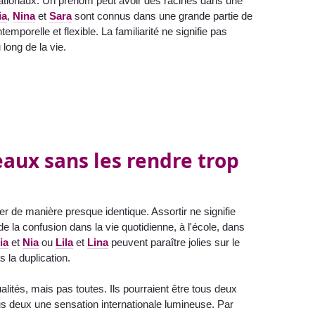
ationaux. Un prénom peut avoir des racines dans une
ia
,
Nina
et
Sara
sont connus dans une grande partie de
emporelle et flexible. La familiarité ne signifie pas
u long de la vie.
ux sans les rendre trop
 de manière presque identique. Assortir ne signifie
e la confusion dans la vie quotidienne, à l'école, dans
ia
et
Nia
ou
Lila
et
Lina
peuvent paraître jolies sur le
 la duplication.
lités, mais pas toutes. Ils pourraient être tous deux
us deux une sensation internationale lumineuse. Par