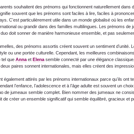
rents souhaitent des prénoms qui fonctionnent naturellement dans dif
signifie souvent que les prénoms sont faciles à lire, faciles à prononc
s. C'est particulièrement utile dans un monde globalisé où les enfan
international ou grandir dans des familles multilingues. Les prénoms d
e duo doit sonner de manière harmonieuse ensemble, et pas seulement 
 jumelles, des prénoms assortis créent souvent un sentiment d'unité
yle ou une portée culturelle. Cependant, les meilleures combinaisons
o tel que
Anna
et
Elena
semble connecté par une élégance classique
eux paires sonnent internationales, mais elles créent des impression
t également attirés par les prénoms internationaux parce qu'ils ont t
endant l'enfance, l'adolescence et à l'âge adulte est souvent un cho
uo de jumeaux semble complet. Bien nommer des jumeaux ne consiste
git de créer un ensemble significatif qui semble équilibré, gracieux et p