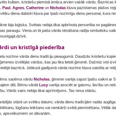
vēto kultam, kristiešu piemiņā ienāca arvien vairāk vārdu. Baznīcas
n
,
Paul
,
Agnes
,
Catherine
un
Nicholas
kļuva pazīstamas plašos reģ
vētku diena dabiski kļuva par īpaši nozīmīgu dienu personai, kura ne
aikne bija loģiska. Svētais nebija tikai apbrīnota personība no pagātne
bas paraugu. Viena un tā paša vārda nēsāšana radīja simbolisku saikn
ersonīgajā dzīvē.
ārdi un kristīgā piederība
liela nozīme vārda dienu tradīciju pieaugumā. Daudzās kristiešu kopi
 ģimenes izvēlējās vārdus, kas jau tika lietoti ģimenē. Dažreiz viņi iz
ietējā baznīcā. Jebkurā gadījumā vārda nozīme kļuva saistīta ar reli
bērns saņēma vārdu
Nicholas
, ģimene varēja sajust īpašu saikni ar 
tajiem dēļ. Bērnu vārdā
Lucy
varēja asociēt ar gaismu, liecību un ne
ību. Vārds vairs nebija tikai apzīmējums. Tas nesa stāstu.
ādījās stāsti un svētku datumi, vārda dienu tradīcijām radās auglīga
lēšanu, lūgšanu teikšanu vai vienkārši svētā pieminēšanu. Vēlāk da
, apsveikumiem un dāvanām.