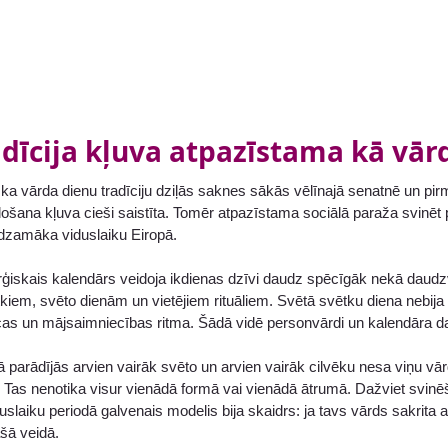
adīcija kļuva atpazīstama kā vār
, ka vārda dienu tradīciju dziļās saknes sākās vēlīnajā senatnē un pi
došana kļuva cieši saistīta. Tomēr atpazīstama sociālā paraža svinēt 
edzamāka viduslaiku Eiropā.
urģiskais kalendārs veidoja ikdienas dzīvi daudz spēcīgāk nekā daud
iem, svēto dienām un vietējiem rituāliem. Svētā svētku diena nebija 
cas un mājsaimniecības ritma. Šādā vidē personvārdi un kalendāra da
 parādījās arvien vairāk svēto un arvien vairāk cilvēku nesa viņu v
Tas nenotika visur vienādā formā vai vienādā ātrumā. Dažviet svinēšana
duslaiku periodā galvenais modelis bija skaidrs: ja tavs vārds sakrita a
ašā veidā.