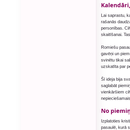
Kalendāri
Lai saprastu, k
rašanās daudza
personības. Ci
skaitīšanai. Tas 
Romiešu pasaulē
gavēņi un piemi
svinētu tikai s
uzskatīta par p
Šī ideja bija s
saglabāt piemiņ
vienkāršiem ci
nepieciešamais 
No piemiņ
Izplatoties kris
pasaulē, kurā sv