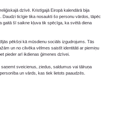
iģiskajā dzīvē. Kristīgajā Eiropā kalendārā bija
 Daudzi ticīgie tika nosaukti šo personu vārdos, tāpēc
a gaitā šī saikne kļuva tik spēcīga, ka svētā diena
rādījās pēkšņi kā mūsdienu sociāls izgudrojums. Tās
žām un no cilvēka vēlmes saistīt identitāti ar piemiņu
bet pieder arī ikdienas ģimenes dzīvei.
r saņemt sveicienus, ziedus, saldumus vai tālruņa
personība un vārds, kas tiek lietots paaudzēs.