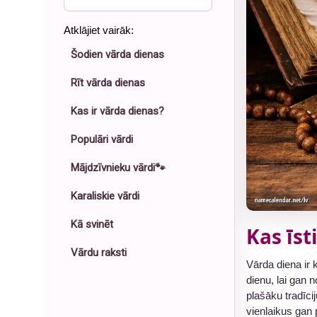
Atklājiet vairāk:
Šodien vārda dienas
Rīt vārda dienas
Kas ir vārda dienas?
Populāri vārdi
Mājdzīvnieku vārdi🐾
Karaliskie vārdi
Kā svinēt
Kas īst
Vārdu raksti
Vārda diena ir 
dienu, lai gan
plašāku tradīci
vienlaikus gan