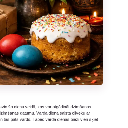
 svin šo dienu veidā, kas var atgādināt dzimšanas
 dzimšanas datumu. Vārda diena saista cilvēku ar
 un tas pats vārds. Tāpēc vārda dienas bieži vien šķiet