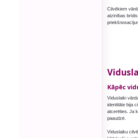
Cilvēkiem vār
atzinības brīdis
priekšnosacīj
Vidusla
Kāpēc vidu
Viduslaiki vārd
identitāte bija 
atcerēties. Ja 
paaudzē.
Viduslaiku cilv