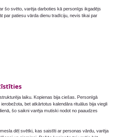
i ar šo svēto, varēja darboties kā personīgs ikgadējs
t par patiesu vārda dienu tradīciju, nevis tikai par
īstīties
 strukturēja laiku. Kopienas bija ciešas. Personīgā
 ierobežota, bet atkārtotus kalendāra rituālus bija viegli
dienā, šo saikni varēja mutiski nodot no paaudzes
mesla dēļ svētki, kas saistīti ar personas vārdu, varēja