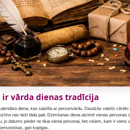
i ir vārda dienas tradīcija
kalendāra diena, kas saistīta ar personvārdu. Daudzās valstīs cilvēki
 nozīme nav tieši tāda pati. Dzimšanas diena atzīmē vienas personas
ju, jo datums pieder ne tikai vienai personai, bet visiem, kam ir viens
 personiskas, gan kopīgas.