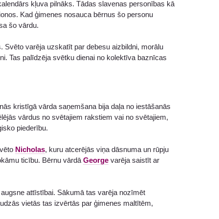
 kalendārs kļuva pilnāks. Tādas slavenas personības kā
ionos. Kad ģimenes nosauca bērnus šo personu
sa šo vārdu.
s. Svēto varēja uzskatīt par debesu aizbildni, morālu
i. Tas palīdzēja svētku dienai no kolektīva baznīcas
enās kristīgā vārda saņemšana bija daļa no iestāšanās
vēlējās vārdus no svētajiem rakstiem vai no svētajiem,
ģisko piederību.
Svēto
Nicholas
, kuru atcerējās viņa dāsnuma un rūpju
lokāmu ticību. Bērnu vārdā
George
varēja saistīt ar
 augsne attīstībai. Sākumā tas varēja nozīmēt
udzās vietās tas izvērtās par ģimenes maltītēm,