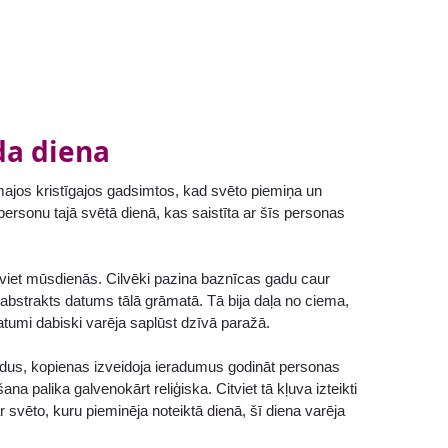
da diena
rmajos kristīgajos gadsimtos, kad svēto piemiņa un
personu tajā svētā dienā, kas saistīta ar šīs personas
zviet mūsdienās. Cilvēki pazina baznīcas gadu caur
abstrakts datums tālā grāmatā. Tā bija daļa no ciema,
tumi dabiski varēja saplūst dzīvā paražā.
ārdus, kopienas izveidoja ieradumus godināt personas
 palika galvenokārt reliģiska. Citviet tā kļuva izteikti
r svēto, kuru pieminēja noteiktā dienā, šī diena varēja