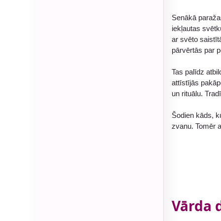
Senākā paražas 
iekļautas svētk
ar svēto saistī
pārvērtās par 
Tas palīdz atbi
attīstījās pakā
un rituālu. Tra
Šodien kāds, k
zvanu. Tomēr ai
Vārda 