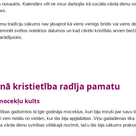
a nosaukts. Kalendārs vēl ne visur darbojās kā sociāla vārda dienu s
ies.
nu tradīciju sākums nav jāsaprot kā viens vienīgs brīdis vai viens dek
pieminēt svētos noteiktos datumos un kad cilvēki kristībās arvien b
parādījusies.
nā kristietība radīja pamatu
mocekļu kults
etības gadsimtos ticīgie godināja mocekļus, kuri bija miruši par savu 
 vien netālu no vietām, kur tās bija apglabātas. Viņu gadadienas ti
ja vārda dienu svinības vēlākajā nozīmē, taču tās bija sākums praksei