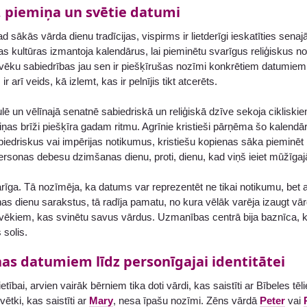
, piemiņa un svētie datumi
ad sākās vārda dienu tradīcijas, vispirms ir lietderīgi ieskatīties sena
s kultūras izmantoja kalendārus, lai pieminētu svarīgus reliģiskus 
lvēku sabiedrības jau sen ir piešķīrušas nozīmi konkrētiem datumiem
ir arī veids, kā izlemt, kas ir pelnījis tikt atcerēts.
 un vēlīnajā senatnē sabiedriskā un reliģiskā dzīve sekoja cikliski
ņas brīži piešķīra gadam ritmu. Agrīnie kristieši pārņēma šo kalendār
abiedriskus vai impērijas notikumus, kristiešu kopienas sāka pieminē
ersonas debesu dzimšanas dienu, proti, dienu, kad viņš ieiet mūžīgaj
varīga. Tā nozīmēja, ka datums var reprezentēt ne tikai notikumu, be
as dienu sarakstus, tā radīja pamatu, no kura vēlāk varēja izaugt vā
lvēkiem, kas svinētu savus vārdus. Uzmanības centrā bija baznīca, ka
solis.
as datumiem līdz personīgajai identitātei
tietībai, arvien vairāk bērniem tika doti vārdi, kas saistīti ar Bībeles 
ētki, kas saistīti ar
Mary
, nesa īpašu nozīmi. Zēns vārdā
Peter
vai