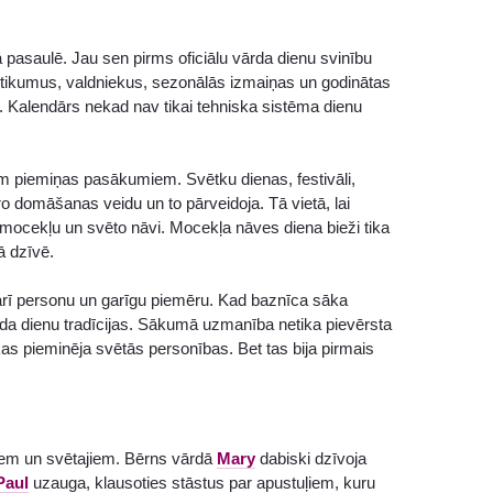
jā pasaulē. Jau sen pirms oficiālu vārda dienu svinību
notikumus, valdniekus, sezonālās izmaiņas un godinātas
. Kalendārs nekad nav tikai tehniska sistēma dienu
em piemiņas pasākumiem. Svētku dienas, festivāli,
o domāšanas veidu un to pārveidoja. Tā vietā, lai
t mocekļu un svēto nāvi. Mocekļa nāves diena bieži tika
ā dzīvē.
t arī personu un garīgu piemēru. Kad baznīca sāka
rda dienu tradīcijas. Sākumā uzmanība netika pievērsta
s pieminēja svētās personības. Bet tas bija pirmais
tēliem un svētajiem. Bērns vārdā
Mary
dabiski dzīvoja
Paul
uzauga, klausoties stāstus par apustuļiem, kuru