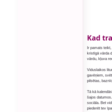
Kad tr
Ir pamats teikt
kristīgā vārda 
vārdu, kļuva r
Viduslaikos lit
gavēņiem, svētk
pilsētas, baznī
Tā kā kalendārā
šajos datumos. 
sociāla. Bet vi
piederēt tev īp