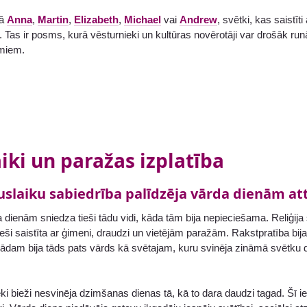
dā
Anna
,
Martin
,
Elizabeth
,
Michael
vai
Andrew
, svētki, kas saistīt
. Tas ir posms, kurā vēsturnieki un kultūras novērotāji var drošāk runā
umiem.
iki un paražas izplatība
slaiku sabiedrība palīdzēja vārda dienām att
a dienām sniedza tieši tādu vidi, kāda tām bija nepieciešama. Reliģija
cieši saistīta ar ģimeni, draudzi un vietējām paražām. Rakstpratība bija
kādam bija tāds pats vārds kā svētajam, kuru svinēja zināmā svētku 
ēki bieži nesvinēja dzimšanas dienas tā, kā to dara daudzi tagad. Šī ie