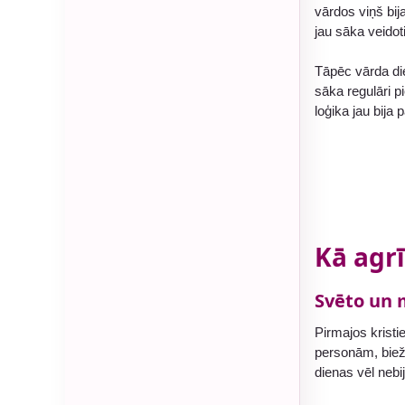
vārdos viņš bij
jau sāka veidot
Tāpēc vārda die
sāka regulāri 
loģika jau bija 
Kā agrī
Svēto un 
Pirmajos kristi
personām, bieži
dienas vēl nebi