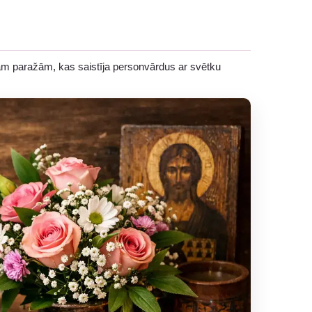
ālām paražām, kas saistīja personvārdus ar svētku