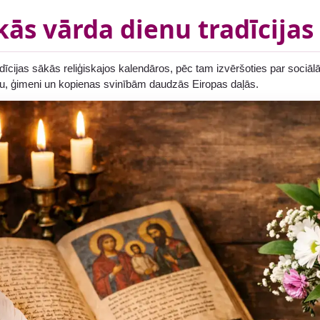
kās vārda dienu tradīcijas
dīcijas sākās reliģiskajos kalendāros, pēc tam izvēršoties par soci
u, ģimeni un kopienas svinībām daudzās Eiropas daļās.