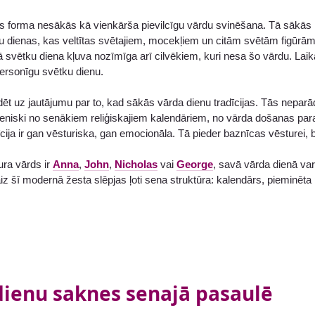
forma nesākās kā vienkārša pievilcīgu vārdu svinēšana. Tā sākās rel
u dienas, kas veltītas svētajiem, mocekļiem un citām svētām figūrām.
tā svētku diena kļuva nozīmīga arī cilvēkiem, kuri nesa šo vārdu. Laik
personīgu svētku dienu.
ldēt uz jautājumu par to, kad sākās vārda dienu tradīcijas. Tās nepa
peniski no senākiem reliģiskajiem kalendāriem, no vārda došanas para
dīcija ir gan vēsturiska, gan emocionāla. Tā pieder baznīcas vēsturei, 
ura vārds ir
Anna
,
John
,
Nicholas
vai
George
, savā vārda dienā va
z šī modernā žesta slēpjas ļoti sena struktūra: kalendārs, pieminēta 
dienu saknes senajā pasaulē