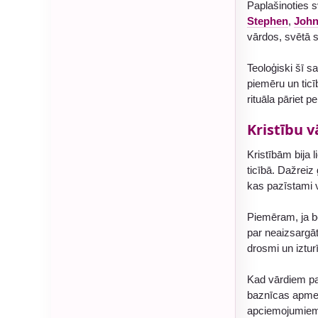
Paplašinoties s
Stephen
,
Joh
vārdos, svētā s
Teoloģiski šī s
piemēru un ticī
rituāla pāriet p
Kristību v
Kristībām bija 
ticībā. Dažreiz
kas pazīstami v
Piemēram, ja 
par neaizsargā
drosmi un iztur
Kad vārdiem par
baznīcas apmek
apciemojumiem