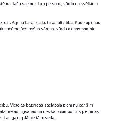
istēma, taču saikne starp personu, vārdu un svētkiem
rēts. Agrīnā fāze bija kultūras attīstība. Kad kopienas
iežāk saņēma šos pašus vārdus, vārda dienas pamata
ticību. Vietējās baznīcas saglabāja piemiņu par šīm
ka atzīmētas lūgšanās un dievkalpojumos. Šīs piemiņas
, kas galu galā pie tā noveda.