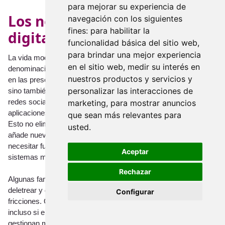
para mejorar su experiencia de
Los nombres de pila en la era
navegación con los siguientes
fines:
para habilitar la
digital
funcionalidad básica del sitio web
,
para brindar una mejor experiencia
La vida moderna ha cambiado el contexto práctico de la
en el sitio web
,
medir su interés en
denominación. Hoy en día, un nombre de pila aparece no solo
nuestros productos y servicios y
en las presentaciones habladas y en los registros impresos,
personalizar las interacciones de
sino también en los resultados de búsqueda, los perfiles de las
redes sociales, los nombres de usuario, las bases de datos, las
marketing
,
para mostrar anuncios
aplicaciones de mensajería y los formularios internacionales.
que sean más relevantes para
Esto no elimina el lado emocional de poner un nombre, pero
usted
.
añade nuevas consideraciones. Ahora un nombre puede
necesitar funcionar en teclados, pantallas, formularios y
Aceptar
sistemas multilingües.
Rechazar
Algunas familias preferimos nombres que sean fáciles de
deletrear y de buscar porque la simplicidad digital reduce las
Configurar
fricciones. Otras siguen priorizando la autenticidad cultural,
incluso si el nombre incluye letras o formas que a veces se
gestionan mal en línea. Ambas opciones son comprensibles. La