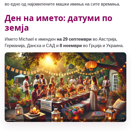
во едно од најомилените машки имиња на сите времиња.
Ден на името: датуми по
земја
Името Michael е именден
на 29 септември
во Австрија,
Германија, Данска и САД и
8 ноември
во Грција и Украина.