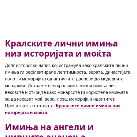
Кралските лични имиња
низ историјата и моќта
Долг историски напис кој истражува како кралските лични
имиња ги рефлектирале легитимноста, верата, династијата,
полот и меморијата од античките дворови до модерните
монархии. Истражете ги кралските лични имиња низ
вековите и откријте како монарсите ги користеле имињата
за да изразат моќ, вера, лоза, меморија и идентитет.
Прочитајте ја статијата:
Кралските лични имиња низ
историјата и моќта
Имиња на ангели и
нивните значења