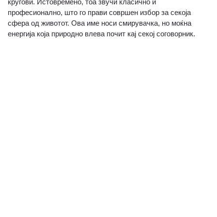
кругови. Истовремено, тоа звучи класично и
професионално, што го прави совршен избор за секоја
сфера од животот. Ова име носи смирувачка, но моќна
енергија која природно влева почит кај секој соговорник.