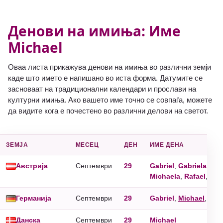
Денови на имиња: Име
Michael
Оваа листа прикажува денови на имиња во различни земји
каде што името е напишано во иста форма. Датумите се
засноваат на традиционални календари и прослави на
културни имиња. Ако вашето име точно се совпаѓа, можете
да видите кога е почестено во различни делови на светот.
ЗЕМЈА
МЕСЕЦ
ДЕН
ИМЕ ДЕНА
Австрија
Септември
29
Gabriel
,
Gabriela
,
Mic
Michaela
,
Rafael
,
Raf
Германија
Септември
29
Gabriel
,
Michael
,
Rap
Данска
Септември
29
Michael