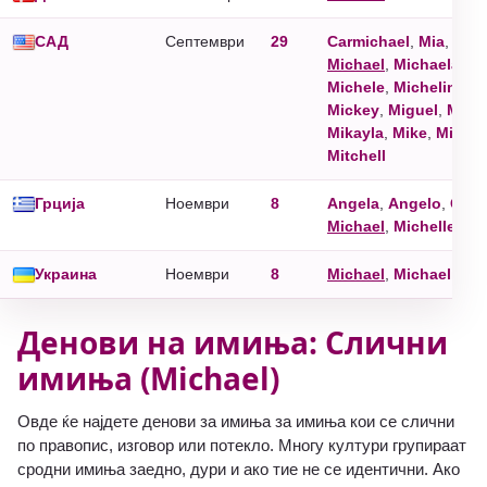
САД
Септември
29
Carmichael
,
Mia
,
Mica
Michael
,
Michaela
,
Mi
Michele
,
Micheline
,
M
Mickey
,
Miguel
,
Mika
Mikayla
,
Mike
,
Mikel
,
Mitchell
Грција
Ноември
8
Angela
,
Angelo
,
Gabr
Michael
,
Michelle
,
St
Украина
Ноември
8
Michael
,
Michaelina
,
Денови на имиња: Слични
имиња (Michael)
Овде ќе најдете денови за имиња за имиња кои се слични
по правопис, изговор или потекло. Многу култури групираат
сродни имиња заедно, дури и ако тие не се идентични. Ако