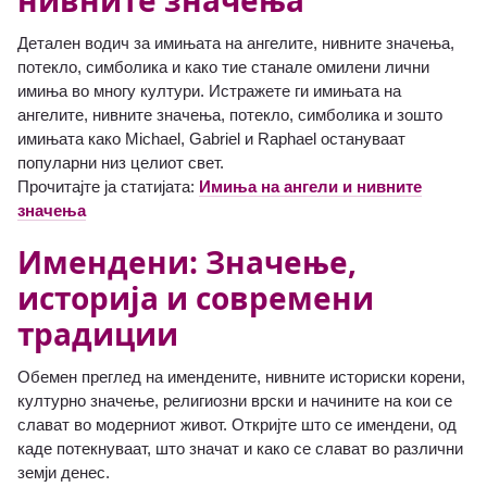
Детален водич за имињата на ангелите, нивните значења,
потекло, симболика и како тие станале омилени лични
имиња во многу култури. Истражете ги имињата на
ангелите, нивните значења, потекло, симболика и зошто
имињата како Michael, Gabriel и Raphael остануваат
популарни низ целиот свет.
Прочитајте ја статијата:
Имиња на ангели и нивните
значења
Имендени: Значење,
историја и современи
традиции
Обемен преглед на имендените, нивните историски корени,
културно значење, религиозни врски и начините на кои се
слават во модерниот живот. Откријте што се имендени, од
каде потекнуваат, што значат и како се слават во различни
земји денес.