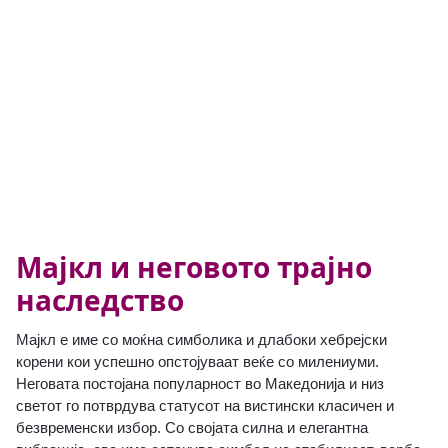
Мајкл и неговото трајно
наследство
Мајкл е име со моќна симболика и длабоки хебрејски
корени кои успешно опстојуваат веќе со милениуми.
Неговата постојана популарност во Македонија и низ
светот го потврдува статусот на вистински класичен и
безвременски избор. Со својата силна и елегантна