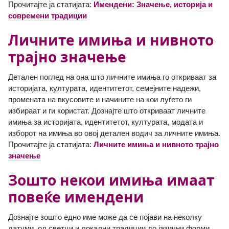
Прочитајте ја статијата:
Имендени: Значење, историја и
современи традиции
Личните имиња и нивното
трајно значење
Детален поглед на она што личните имиња го откриваат за
историјата, културата, идентитетот, семејните надежи,
промената на вкусовите и начините на кои луѓето ги
избираат и ги користат. Дознајте што откриваат личните
имиња за историјата, идентитетот, културата, модата и
изборот на имиња во овој детален водич за личните имиња.
Прочитајте ја статијата:
Личните имиња и нивното трајно
значење
Зошто некои имиња имаат
повеќе имендени
Дознајте зошто едно име може да се појави на неколку
датуми, од светци и локални традиции до јазични форми,