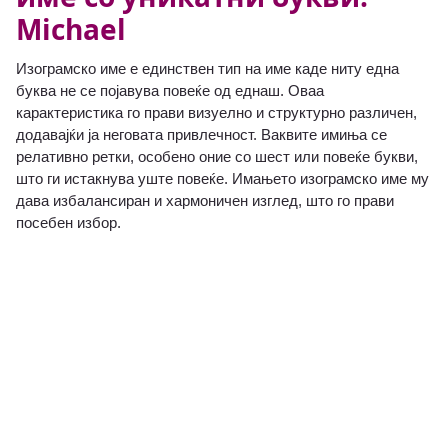
Michael
Изограмско име е единствен тип на име каде ниту една
буква не се појавува повеќе од еднаш. Оваа
карактеристика го прави визуелно и структурно различен,
додавајќи ја неговата привлечност. Ваквите имиња се
релативно ретки, особено оние со шест или повеќе букви,
што ги истакнува уште повеќе. Имањето изограмско име му
дава избалансиран и хармоничен изглед, што го прави
посебен избор.