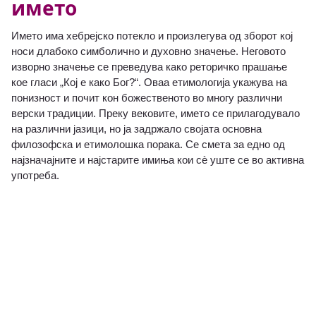
името
Името има хебрејско потекло и произлегува од зборот кој
носи длабоко симболично и духовно значење. Неговото
изворно значење се преведува како реторичко прашање
кое гласи „Кој е како Бог?“. Оваа етимологија укажува на
понизност и почит кон божественото во многу различни
верски традиции. Преку вековите, името се прилагодувало
на различни јазици, но ја задржало својата основна
филозофска и етимолошка порака. Се смета за едно од
најзначајните и најстарите имиња кои сè уште се во активна
употреба.