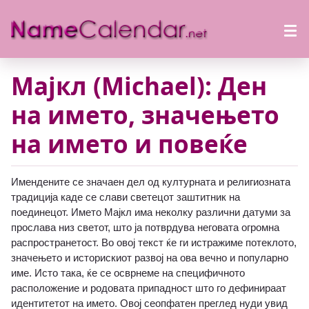
Мајкл (Michael): Ден
на името, значењето
на името и повеќе
Имендените се значаен дел од културната и религиозната
традиција каде се слави светецот заштитник на
поединецот. Името Мајкл има неколку различни датуми за
прослава низ светот, што ја потврдува неговата огромна
распространетост. Во овој текст ќе ги истражиме потеклото,
значењето и историскиот развој на ова вечно и популарно
име. Исто така, ќе се осврнеме на специфичното
расположение и родовата припадност што го дефинираат
идентитетот на името. Овој сеопфатен преглед нуди увид