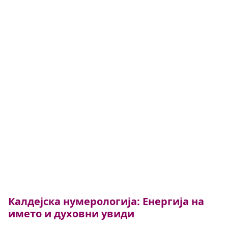
Калдејска нумерологија: Енергија на
името и духовни увиди