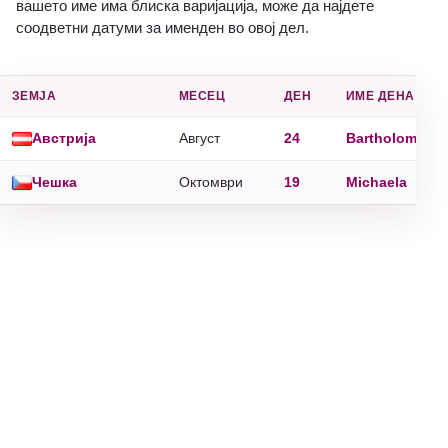
вашето име има блиска варијација, може да најдете
соодветни датуми за именден во овој дел.
ЗЕМЈА
МЕСЕЦ
ДЕН
ИМЕ ДЕНА
Австрија
Август
24
Bartholomäus
Чешка
Октомври
19
Michaela