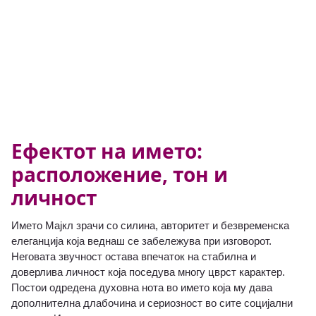
Ефектот на името:
расположение, тон и
личност
Името Мајкл зрачи со силина, авторитет и безвременска
елеганција која веднаш се забележува при изговорот.
Неговата звучност остава впечаток на стабилна и
доверлива личност која поседува многу цврст карактер.
Постои одредена духовна нота во името која му дава
дополнителна длабочина и сериозност во сите социјални