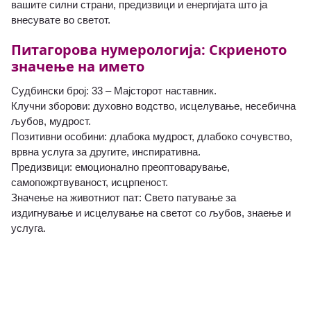
вашите силни страни, предизвици и енергијата што ја
внесувате во светот.
Питагорова нумерологија: Скриеното
значење на името
Судбински број: 33 – Мајсторот наставник.
Клучни зборови: духовно водство, исцелување, несебична
љубов, мудрост.
Позитивни особини: длабока мудрост, длабоко сочувство,
врвна услуга за другите, инспиративна.
Предизвици: емоционално преоптоварување,
самопожртвуваност, исцрпеност.
Значење на животниот пат: Свето патување за
издигнување и исцелување на светот со љубов, знаење и
услуга.