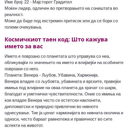
Име број: 22 - Мајсторот Градител
Моќен лидер, одличен во претворањето на соништата во
реалност.
Може да биде под екстремен притисок или да се бори со
големи очекувања.
Космичкиот таен код: Што кажува
името за вас
Името е поврзано со планетата што управува со неа,
обликувајќи го значењето на името и влијаејќи на особините
поврзани со него.
Планета: Венера - Љубов, Убавина, Хармонија.
Венера владее со љубовта, убавината и врските, правејќи
имиња под влијание на оваа планета да зрачат со шарм,
благодат и уметнички чувствителности. Оние со имиња на
кои владее Венера често се естетски наклонети,
дипломатски и природно привлечни во нивното
однесување. Тие ја ценат хармонијата во нивната околина и
односи, често бараат рамнотежа и правичност во сите
аспекти на животот.