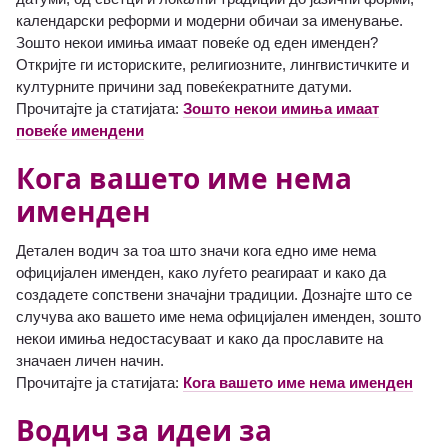
календарски реформи и модерни обичаи за именување.
Зошто некои имиња имаат повеќе од еден именден?
Откријте ги историските, религиозните, лингвистичките и
културните причини зад повеќекратните датуми.
Прочитајте ја статијата:
Зошто некои имиња имаат
повеќе имендени
Кога вашето име нема
именден
Детален водич за тоа што значи кога едно име нема
официјален именден, како луѓето реагираат и како да
создадете сопствени значајни традиции. Дознајте што се
случува ако вашето име нема официјален именден, зошто
некои имиња недостасуваат и како да прославите на
значаен личен начин.
Прочитајте ја статијата:
Кога вашето име нема именден
Водич за идеи за