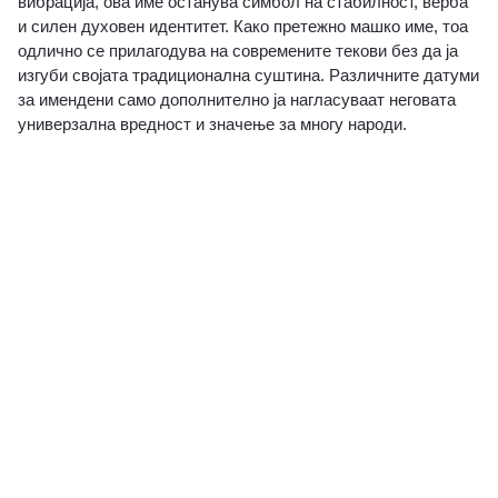
вибрација, ова име останува симбол на стабилност, верба
и силен духовен идентитет. Како претежно машко име, тоа
одлично се прилагодува на современите текови без да ја
изгуби својата традиционална суштина. Различните датуми
за имендени само дополнително ја нагласуваат неговата
универзална вредност и значење за многу народи.