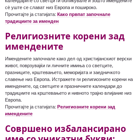
календарите со светци ги обликувале и зошто имендените
сè уште се слават низ Европа и пошироко.
Прочитајте ја статијата:
Како првпат започнале
традициите за именден
Религиозните корени зад
имендените
Имендените започнале како дел од христијанскиот верски
живот, поврзувајќи ги личните имиња со светците,
празниците, крштевањето, меморијата и заедничкото
славење низ Европа. Истражете ги религиозните корени на
имендените, од светците и празничните календари до
традициите на крштевањето и нивното трајно влијание низ
Европа.
Прочитајте ја статијата:
Религиозните корени зад
имендените
Совршено избалансирано
име со уникатни букви: