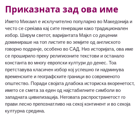
Приказната зад ова име
Името Михаил е исклучително популарно во Македонија и
често се среќава кај сите генерации како традиционален
избор. Ширум светот, варијантата Мајкл со децении
доминираше на топ листите во земјите од англиското
говорно подрачје, особено во САД. Низ историјата, ова име
се проширило преку религиозните текстови и останало
константа во многу европски култури до денес. Тоа
претставува класичен избор кој успешно ги надминува
временските и географските граници во современото
општество. Поради својата длабока историска вкоренетост,
името се смета за еден од најстабилните симболи во
западната цивилизација. Неговата распространетост го
прави лесно препознатливо на секој континент и во секоја
културна средина.