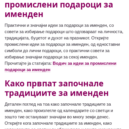
промислени подароци за
именден
Практични и значајни идеи за подароци за именден, со
совети за избирање подароци што одговараат на личноста,
традицијата, буџетот и духот на празникот. Откријте
промислени идеи за подароци за именден, од едноставни
симболи до лични подароци, со практични совети за
избирање значајни подароци за секој именден.
Прочитајте ја статијата:
Водич за идеи за промислени
подароци за именден
Како првпат започнале
традициите за именден
Детален поглед на тоа како започнале традициите за
именден, како произлегле од календарите со светци и
зошто тие остануваат значајни во многу земји денес.
Откријте кога започнале традициите за именден, како