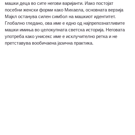
машки деца во сите негови варијанти. Иако постојат
посебни женски форми како Михаела, основната верзија
Мајкл останува силен симбол на машкиот идентитет.
Глобално гледано, ова име е едно од најпрепознатливите
машки имиња во целокупната светска историја. Неговата
употреба како унисекс име е исклучително ретка и не
претставува вообичаена јазична практика.