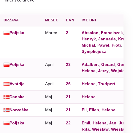
DRŽAVA
MESEC
DAN
IME DNI
Poljska
Marec
2
Absalon
,
Franciszek
,
Hal
Henryk
,
Januaria
,
Krzyszt
Michał
,
Paweł
,
Piotr
,
Rad
Symplicjusz
Poljska
April
23
Adalbert
,
Gerard
,
Gerard
Helena
,
Jerzy
,
Wojciech
Avstrija
April
26
Helene
,
Trudpert
Danska
Maj
21
Helene
Norveška
Maj
21
Eli
,
Ellen
,
Helene
Poljska
Maj
22
Emil
,
Helena
,
Jan
,
Julia
,
Rita
,
Wiesław
,
Wiesława
,