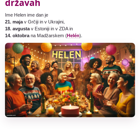
državah
Ime Helen ime dan je
21. maja
v Grčiji in v Ukrajini,
18. avgusta
v Estoniji in v ZDA in
14. oktobra
na Madžarskem (
Helén
).