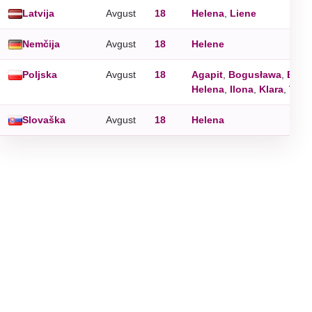
Latvija
Avgust
18
Helena
,
Liene
Nemčija
Avgust
18
Helene
Poljska
Avgust
18
Agapit
,
Bogusława
,
Bron
Helena
,
Ilona
,
Klara
,
Twor
Slovaška
Avgust
18
Helena