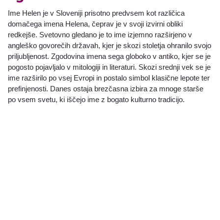
Ime Helen je v Sloveniji prisotno predvsem kot različica
domačega imena Helena, čeprav je v svoji izvirni obliki
redkejše. Svetovno gledano je to ime izjemno razširjeno v
angleško govorečih državah, kjer je skozi stoletja ohranilo svojo
priljubljenost. Zgodovina imena sega globoko v antiko, kjer se je
pogosto pojavljalo v mitologiji in literaturi. Skozi srednji vek se je
ime razširilo po vsej Evropi in postalo simbol klasične lepote ter
prefinjenosti. Danes ostaja brezčasna izbira za mnoge starše
po vsem svetu, ki iščejo ime z bogato kulturno tradicijo.