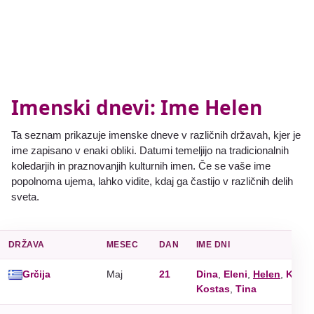
Imenski dnevi: Ime Helen
Ta seznam prikazuje imenske dneve v različnih državah, kjer je
ime zapisano v enaki obliki. Datumi temeljijo na tradicionalnih
koledarjih in praznovanjih kulturnih imen. Če se vaše ime
popolnoma ujema, lahko vidite, kdaj ga častijo v različnih delih
sveta.
DRŽAVA
MESEC
DAN
IME DNI
Grčija
Maj
21
Dina
,
Eleni
,
Helen
,
Konst
Kostas
,
Tina