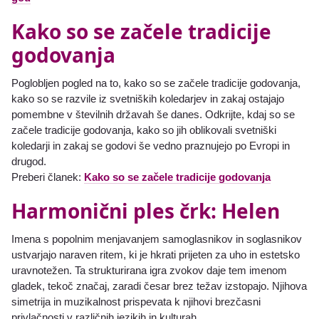
Kako so se začele tradicije
godovanja
Poglobljen pogled na to, kako so se začele tradicije godovanja,
kako so se razvile iz svetniških koledarjev in zakaj ostajajo
pomembne v številnih državah še danes. Odkrijte, kdaj so se
začele tradicije godovanja, kako so jih oblikovali svetniški
koledarji in zakaj se godovi še vedno praznujejo po Evropi in
drugod.
Preberi članek:
Kako so se začele tradicije godovanja
Harmonični ples črk: Helen
Imena s popolnim menjavanjem samoglasnikov in soglasnikov
ustvarjajo naraven ritem, ki je hkrati prijeten za uho in estetsko
uravnotežen. Ta strukturirana igra zvokov daje tem imenom
gladek, tekoč značaj, zaradi česar brez težav izstopajo. Njihova
simetrija in muzikalnost prispevata k njihovi brezčasni
privlačnosti v različnih jezikih in kulturah.