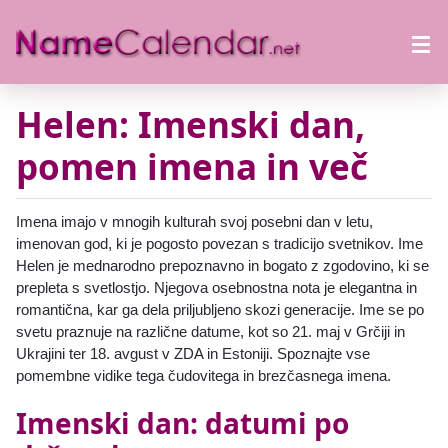
Helen: Imenski dan,
pomen imena in več
Imena imajo v mnogih kulturah svoj posebni dan v letu,
imenovan god, ki je pogosto povezan s tradicijo svetnikov. Ime
Helen je mednarodno prepoznavno in bogato z zgodovino, ki se
prepleta s svetlostjo. Njegova osebnostna nota je elegantna in
romantična, kar ga dela priljubljeno skozi generacije. Ime se po
svetu praznuje na različne datume, kot so 21. maj v Grčiji in
Ukrajini ter 18. avgust v ZDA in Estoniji. Spoznajte vse
pomembne vidike tega čudovitega in brezčasnega imena.
Imenski dan: datumi po