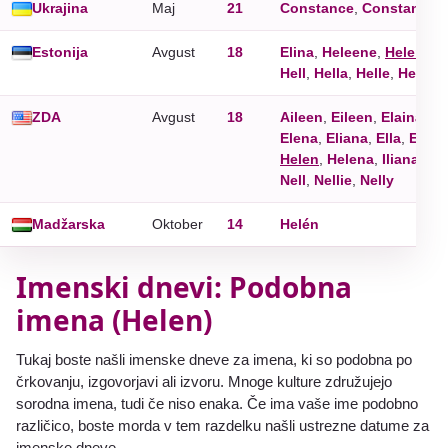
Ukrajina
Maj
21
Constance
,
Constantine
Estonija
Avgust
18
Elina
,
Heleene
,
Helen
,
He
Hell
,
Hella
,
Helle
,
Hellen
ZDA
Avgust
18
Aileen
,
Eileen
,
Elaina
,
El
Elena
,
Eliana
,
Ella
,
Elle
,
Helen
,
Helena
,
Iliana
,
Le
Nell
,
Nellie
,
Nelly
Madžarska
Oktober
14
Helén
Imenski dnevi: Podobna
imena (Helen)
Tukaj boste našli imenske dneve za imena, ki so podobna po
črkovanju, izgovorjavi ali izvoru. Mnoge kulture združujejo
sorodna imena, tudi če niso enaka. Če ima vaše ime podobno
različico, boste morda v tem razdelku našli ustrezne datume za
imenske dneve.