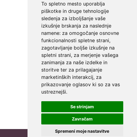
To spletno mesto uporablja
piškotke in druge tehnologije
sledenja za izboljšanje vaše
izkušnje brskanja za naslednje
namene:
za omogočanje osnovne
funkcionalnosti spletne strani
,
zagotavljanje boljše izkušnje na
spletni strani
,
za merjenje vašega
zanimanja za naše izdelke in
storitve ter za prilagajanje
marketinških interakcij
,
za
prikazovanje oglasov ki so za vas
ustreznejši
.
Se strinjam
Zavračam
Spremeni moje nastavitve