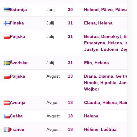
Estonija
Junij
30
Helend
,
Päivo
,
Päivu
Finska
Julij
31
Elena
,
Helena
Poljska
Julij
31
Beatus
,
Demokryt
,
Emilia
Ernestyna
,
Helena
,
Iga
,
I
Justyn
,
Ludomir
,
Żegota
Švedska
Julij
31
Elin
,
Helena
Poljska
Avgust
13
Diana
,
Dianna
,
Gertruda
,
Hipolit
,
Hipolita
,
Jan
,
Kas
Wojbor
Avstrija
Avgust
18
Claudia
,
Helena
,
Rainaki
Češka
Avgust
18
Helena
France
Avgust
18
Hélène
,
Laétitia