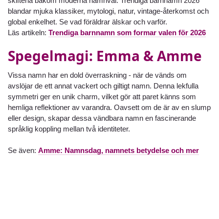
skiftena bakom moderna namnval. Trendiga barnnamn 2026
blandar mjuka klassiker, mytologi, natur, vintage-återkomst och
global enkelhet. Se vad föräldrar älskar och varför.
Läs artikeln:
Trendiga barnnamn som formar valen för 2026
Spegelmagi: Emma & Amme
Vissa namn har en dold överraskning - när de vänds om
avslöjar de ett annat vackert och giltigt namn. Denna lekfulla
symmetri ger en unik charm, vilket gör att paret känns som
hemliga reflektioner av varandra. Oavsett om de är av en slump
eller design, skapar dessa vändbara namn en fascinerande
språklig koppling mellan två identiteter.
Se även:
Amme: Namnsdag, namnets betydelse och mer