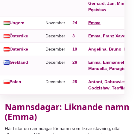
Gerhard
,
Jan
,
Mina
,
Pr
Pęcisław
Ungern
November
24
Emma
Österrike
December
3
Emma
,
Franz Xaver
,
J
Österrike
December
10
Angelina
,
Bruno
,
Emm
Grekland
December
26
Emma
,
Emmanuel
,
Man
Manuella
,
Panagiotis
Polen
December
28
Antoni
,
Dobrowiest
,
E
Godzisław
,
Teofila
Namnsdagar: Liknande namn
(Emma)
Här hittar du namndagar för namn som liknar stavning, uttal