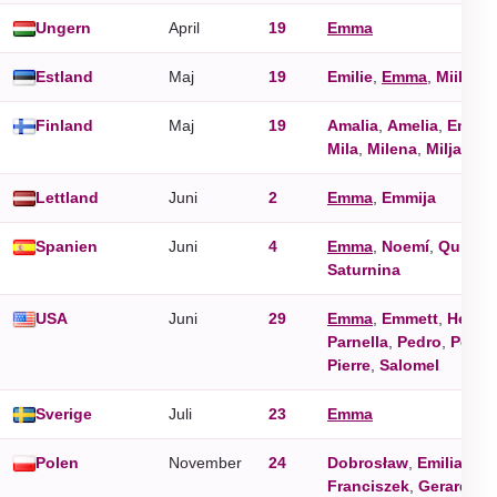
Ungern
April
19
Emma
Estland
Maj
19
Emilie
,
Emma
,
Miili
,
Mi
Finland
Maj
19
Amalia
,
Amelia
,
Emilia
Mila
,
Milena
,
Milja
,
Mil
Lettland
Juni
2
Emma
,
Emmija
Spanien
Juni
4
Emma
,
Noemí
,
Quirino
Saturnina
USA
Juni
29
Emma
,
Emmett
,
Heave
Parnella
,
Pedro
,
Pete
,
Pierre
,
Salomel
Sverige
Juli
23
Emma
Polen
November
24
Dobrosław
,
Emilia
,
Em
Franciszek
,
Gerard
,
Ge