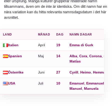
eller ursprung. Många kulturer grupperar relaterade namn
tillsammans, även om de inte är identiska. Om ditt namn har en
nära variation kan du hitta relevanta namnsdagsdatum i det här
avsnittet.
LAND
MÅNAD
DAG
NAMN DAGAR
Italien
April
19
Emma di Gurk
Spanien
Maj
14
Alba
,
Cora
,
Corona
,
Gem
Matías
Österrike
Juni
27
Cyrill
,
Heimo
,
Hemma
,
Ma
USA
Juli
10
Emanuel
,
Emmanuel
,
Ga
Manuel
,
Manuela