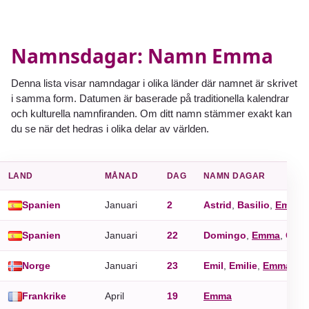
Namnsdagar: Namn Emma
Denna lista visar namndagar i olika länder där namnet är skrivet
i samma form. Datumen är baserade på traditionella kalendrar
och kulturella namnfiranden. Om ditt namn stämmer exakt kan
du se när det hedras i olika delar av världen.
LAND
MÅNAD
DAG
NAMN DAGAR
Spanien
Januari
2
Astrid
,
Basilio
,
Emma
,
Spanien
Januari
22
Domingo
,
Emma
,
Gaud
Norge
Januari
23
Emil
,
Emilie
,
Emma
Frankrike
April
19
Emma