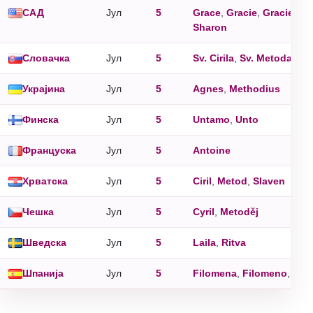
САД
Jул
5
Grace
,
Gracie
,
Graciela
,
Sharon
Словачка
Jул
5
Sv. Cirila
,
Sv. Metoda
Украјина
Jул
5
Agnes
,
Methodius
Финска
Jул
5
Untamo
,
Unto
Француска
Jул
5
Antoine
Хрватска
Jул
5
Ciril
,
Metod
,
Slaven
Чешка
Jул
5
Cyril
,
Metoděj
Шведска
Jул
5
Laila
,
Ritva
Шпанија
Jул
5
Filomena
,
Filomeno
,
Zoa