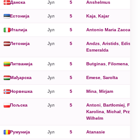
Данска
Jул
5
Anshelmus
Естонија
Jул
5
Kaja
,
Kajar
Италија
Jул
5
Antonio Maria Zaccaria
Летонија
Jул
5
Andzs
,
Aristids
,
Edis
,
Edi
Esmeralda
Литванија
Jул
5
Butginas
,
Filomena
,
Karo
Мађарска
Jул
5
Emese
,
Sarolta
Норвешка
Jул
5
Mina
,
Mirjam
Пољска
Jул
5
Antoni
,
Bartłomiej
,
Filom
Karolina
,
Michał
,
Przyby
Wilhelm
Румунија
Jул
5
Atanasie