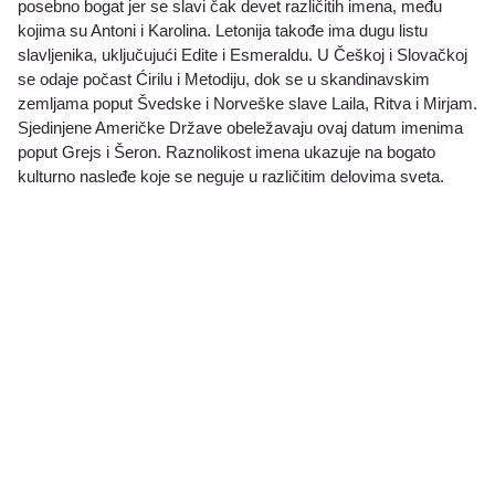
posebno bogat jer se slavi čak devet različitih imena, među
kojima su Antoni i Karolina. Letonija takođe ima dugu listu
slavljenika, uključujući Edite i Esmeraldu. U Češkoj i Slovačkoj
se odaje počast Ćirilu i Metodiju, dok se u skandinavskim
zemljama poput Švedske i Norveške slave Laila, Ritva i Mirjam.
Sjedinjene Američke Države obeležavaju ovaj datum imenima
poput Grejs i Šeron. Raznolikost imena ukazuje na bogato
kulturno nasleđe koje se neguje u različitim delovima sveta.