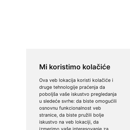
Mi koristimo kolačiće
Ova veb lokacija koristi kolačiće i
druge tehnologije praćenja da
poboljša vaše iskustvo pregledanja
u sledeće svrhe:
da biste omogućili
osnovnu funkcionalnost veb
stranice
,
da biste pružili bolje
iskustvo na veb lokaciji
,
da
izmerimo vaše interesovanje za