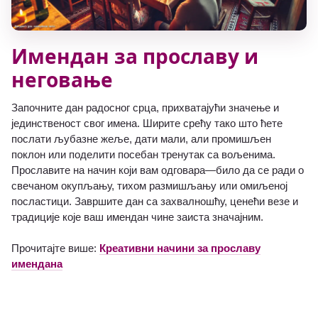
Имендан за прославу и
неговање
Започните дан радосног срца, прихватајући значење и
јединственост свог имена. Ширите срећу тако што ћете
послати љубазне жеље, дати мали, али промишљен
поклон или поделити посебан тренутак са вољенима.
Прославите на начин који вам одговара—било да се ради о
свечаном окупљању, тихом размишљању или омиљеној
посластици. Завршите дан са захвалношћу, ценећи везе и
традиције које ваш имендан чине заиста значајним.
Прочитајте више:
Креативни начини за прославу
имендана