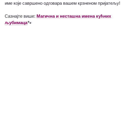
име које савршено одговара вашем крзненом пријатељу!
Сазнајте више:
Магична и несташна имена кућних
љубимаца
🐾