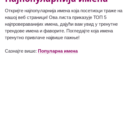
Откријте најпопуларнија имена која посетиоци траже на
нашој веб страници! Ова листа приказује ТОП 5
најпровераванијих имена, дајући вам увид у тренутне
трендове имена и фаворите. Погледајте која имена
тренутно привлаче највише пажње!
Сазнајте више:
Популарна имена