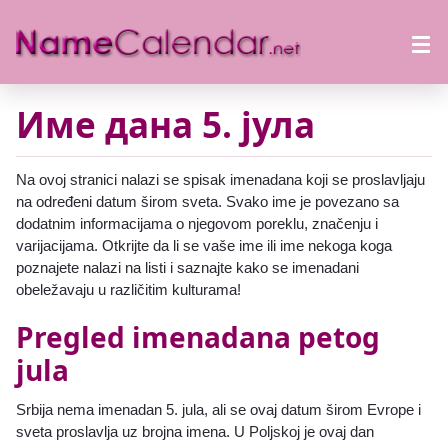
Име дана 5. јула
Na ovoj stranici nalazi se spisak imenadana koji se proslavljaju
na određeni datum širom sveta. Svako ime je povezano sa
dodatnim informacijama o njegovom poreklu, značenju i
varijacijama. Otkrijte da li se vaše ime ili ime nekoga koga
poznajete nalazi na listi i saznajte kako se imenadani
obeležavaju u različitim kulturama!
Pregled imenadana petog
jula
Srbija nema imenadan 5. jula, ali se ovaj datum širom Evrope i
sveta proslavlja uz brojna imena. U Poljskoj je ovaj dan