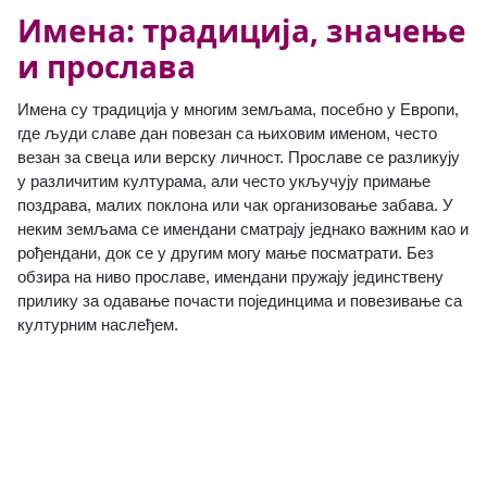
Имена: традиција, значење
и прослава
Имена су традиција у многим земљама, посебно у Европи,
где људи славе дан повезан са њиховим именом, често
везан за свеца или верску личност. Прославе се разликују
у различитим културама, али често укључују примање
поздрава, малих поклона или чак организовање забава. У
неким земљама се имендани сматрају једнако важним као и
рођендани, док се у другим могу мање посматрати. Без
обзира на ниво прославе, имендани пружају јединствену
прилику за одавање почасти појединцима и повезивање са
културним наслеђем.