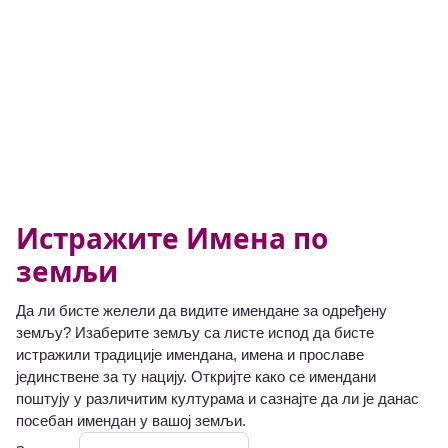
Истражите Имена по
земљи
Да ли бисте желели да видите имендане за одређену
земљу? Изаберите земљу са листе испод да бисте
истражили традиције имендана, имена и прославе
јединствене за ту нацију. Откријте како се имендани
поштују у различитим културама и сазнајте да ли је данас
посебан имендан у вашој земљи.