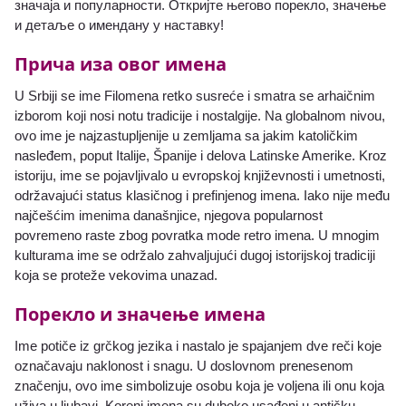
значаја и популарности. Откријте његово порекло, значење
и детаље о имендану у наставку!
Прича иза овог имена
U Srbiji se ime Filomena retko susreće i smatra se arhaičnim
izborom koji nosi notu tradicije i nostalgije. Na globalnom nivou,
ovo ime je najzastupljenije u zemljama sa jakim katoličkim
nasleđem, poput Italije, Španije i delova Latinske Amerike. Kroz
istoriju, ime se pojavljivalo u evropskoj književnosti i umetnosti,
održavajući status klasičnog i prefinjenog imena. Iako nije među
najčešćim imenima današnjice, njegova popularnost
povremeno raste zbog povratka mode retro imena. U mnogim
kulturama ime se održalo zahvaljujući dugoj istorijskoj tradiciji
koja se proteže vekovima unazad.
Порекло и значење имена
Ime potiče iz grčkog jezika i nastalo je spajanjem dve reči koje
označavaju naklonost i snagu. U doslovnom prenesenom
značenju, ovo ime simbolizuje osobu koja je voljena ili onu koja
uživa u ljubavi. Koreni imena su duboko usađeni u antičku