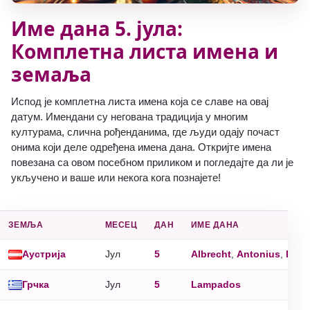
Име дана 5. јула:
Комплетна листа имена и
земаља
Испод је комплетна листа имена која се славе на овај
датум. Имендани су негована традиција у многим
културама, слична рођенданима, где људи одају почаст
онима који деле одређена имена дана. Откријте имена
повезана са овом посебном приликом и погледајте да ли је
укључено и ваше или некога кога познајете!
ЗЕМЉА
MЕСЕЦ
ДАН
ИМЕ ДАНА
Аустрија
Jул
5
Albrecht
,
Antonius
,
Letiz
Грчка
Jул
5
Lampados