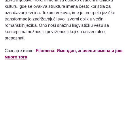
kulturu, gde se ovakva struktura imena često koristila za
označavanje vrlina. Tokom vekova, ime je pretrpelo jezičke
transformacije zadržavajući svoj izvorni oblik u većini
romanskih jezika. Ono nosi snažnu lingvističku vezu sa
konceptima nežnosti i privrženosti koji su univerzalno
prepoznati.
Сазнајте више:
Filomena: Имендан, значење имена и још
много тога