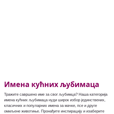
Имена кућних љубимаца
Тражите савршено име за свог љубимца? Наша категорија
имена кућних љубимаца нуди широк избор јединствених,
класичних и популарних имена за мачке, псе и друге
омиљене животиње. Пронађите инспирацију и изаберите