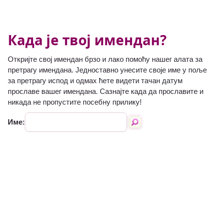
Када је твој имендан?
Откријте свој имендан брзо и лако помоћу нашег алата за
претрагу имендана. Једноставно унесите своје име у поље
за претрагу испод и одмах ћете видети тачан датум
прославе вашег имендана. Сазнајте када да прославите и
никада не пропустите посебну прилику!
Име: