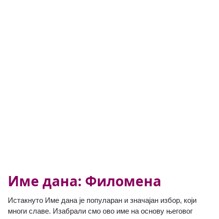
Име дана: Филомена
Истакнуто Име дана је популаран и значајан избор, који
многи славе. Изабрали смо ово име на основу његовог