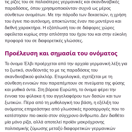
τις ρίζες του σε παλαιότερες γερμανικές και σκανδιναβικές
παραδόσεις, όπου χρησιμοποιούνταν συχνά ως μέρος
σύνθετων ονομάτων. Με την πάροδο των δεκαετιών, η χρήση
του έγινε πιο αυτόνομη, αποκτώντας έναν πιο μοντέρνο και
διεθνή χαρακτήρα. Η εξάπλωσή του σε διάφορες χώρες
οφείλεται κυρίως στην απλότητα του ήχου του και στην εύκολη
προφορά του σε διαφορετικές γλώσσες.
Προέλευση και σημασία του ονόματος
Το όνομα Έλβι προέρχεται από την αρχαία γερμανική λέξη για
το ξωτικό, συνδέοντάς το με τις παραδόσεις του
σκανδιναβικού φολκλόρ. Ετυμολογικά, σχετίζεται με τη
σύνθεση εννοιών που παραπέμπουν σε πνεύματα της φύσης
και μυθικά όντα. Στη βόρεια Ευρώπη, το όνομα φέρει την
έννοια του φύλακα ή του αγγελιοφόρου των δασών και των
ξωτικών. Πέρα από τη μυθολογική του βάση, η εξέλιξη του
ονόματος επηρεάστηκε από γλωσσικές προσαρμογές που το
κατέστησαν πιο οικείο στον σύγχρονο άνθρωπο. Δεν διαθέτει
μία μόνο ρίζα, αλλά αποτελεί προϊόν μακρόχρονης
πολιτισμικής ζύμωσης μεταξύ διαφορετικών γερμανικών