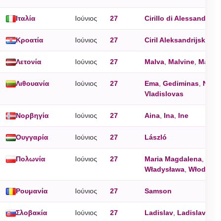
Ιταλία
Ιούνιος
27
Cirillo di Alessandria
Κροατία
Ιούνιος
27
Ciril Aleksandrijski
,
Lad
Λετονία
Ιούνιος
27
Malva
,
Malvine
,
Malvis
Λιθουανία
Ιούνιος
27
Ema
,
Gediminas
,
Norga
Vladislovas
Νορβηγία
Ιούνιος
27
Aina
,
Ina
,
Ine
Ουγγαρία
Ιούνιος
27
László
Πολωνία
Ιούνιος
27
Maria Magdalena
,
Wła
Władysława
,
Włodzisł
Ρουμανία
Ιούνιος
27
Samson
Σλοβακία
Ιούνιος
27
Ladislav
,
Ladislava