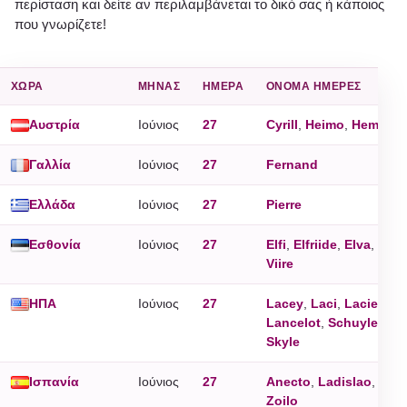
περίσταση και δείτε αν περιλαμβάνεται το δικό σας ή κάποιος
που γνωρίζετε!
ΧΏΡΑ
ΜΉΝΑΣ
ΗΜΈΡΑ
ΌΝΟΜΑ ΗΜΈΡΕΣ
Αυστρία
Ιούνιος
27
Cyrill
,
Heimo
,
Hemma
,
Γαλλία
Ιούνιος
27
Fernand
Ελλάδα
Ιούνιος
27
Pierre
Εσθονία
Ιούνιος
27
Elfi
,
Elfriide
,
Elva
,
Elve
Viire
ΗΠΑ
Ιούνιος
27
Lacey
,
Laci
,
Lacie
,
La
Lancelot
,
Schuyler
,
Sk
Skyle
Ισπανία
Ιούνιος
27
Anecto
,
Ladislao
,
San
Zoilo