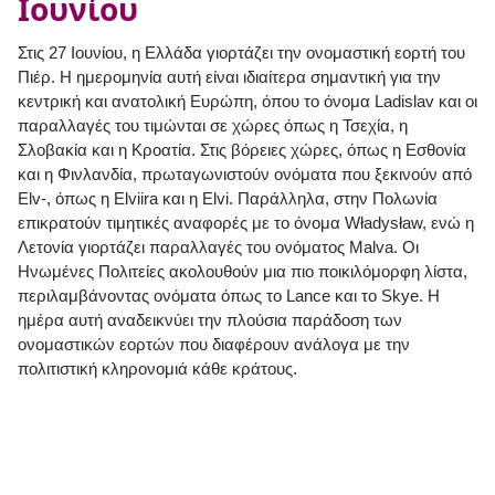
Ιουνίου
Στις 27 Ιουνίου, η Ελλάδα γιορτάζει την ονομαστική εορτή του
Πιέρ. Η ημερομηνία αυτή είναι ιδιαίτερα σημαντική για την
κεντρική και ανατολική Ευρώπη, όπου το όνομα Ladislav και οι
παραλλαγές του τιμώνται σε χώρες όπως η Τσεχία, η
Σλοβακία και η Κροατία. Στις βόρειες χώρες, όπως η Εσθονία
και η Φινλανδία, πρωταγωνιστούν ονόματα που ξεκινούν από
Elv-, όπως η Elviira και η Elvi. Παράλληλα, στην Πολωνία
επικρατούν τιμητικές αναφορές με το όνομα Władysław, ενώ η
Λετονία γιορτάζει παραλλαγές του ονόματος Malva. Οι
Ηνωμένες Πολιτείες ακολουθούν μια πιο ποικιλόμορφη λίστα,
περιλαμβάνοντας ονόματα όπως το Lance και το Skye. Η
ημέρα αυτή αναδεικνύει την πλούσια παράδοση των
ονομαστικών εορτών που διαφέρουν ανάλογα με την
πολιτιστική κληρονομιά κάθε κράτους.