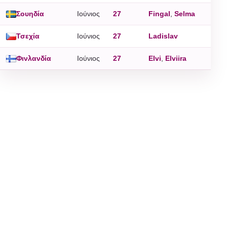
Σουηδία
Ιούνιος
27
Fingal
,
Selma
Τσεχία
Ιούνιος
27
Ladislav
Φινλανδία
Ιούνιος
27
Elvi
,
Elviira