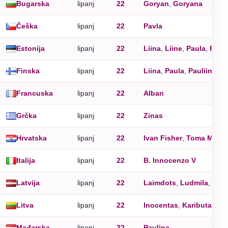
Bugarska
lipanj
22
Goryan
,
Goryana
Češka
lipanj
22
Pavla
Estonija
lipanj
22
Liina
,
Liine
,
Paula
,
Pauli
Finska
lipanj
22
Liina
,
Paula
,
Pauliina
Francuska
lipanj
22
Alban
Grčka
lipanj
22
Zinas
Hrvatska
lipanj
22
Ivan Fisher
,
Toma More
Italija
lipanj
22
B. Innocenzo V
Latvija
lipanj
22
Laimdots
,
Ludmila
,
Paij
Litva
lipanj
22
Inocentas
,
Kaributas
,
L
Mađarska
lipanj
22
Paulina