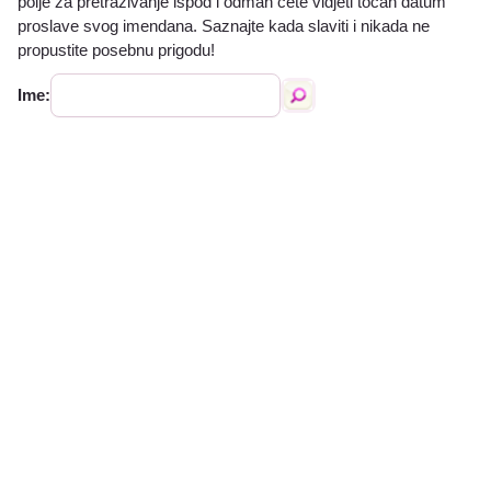
polje za pretraživanje ispod i odmah ćete vidjeti točan datum
proslave svog imendana. Saznajte kada slaviti i nikada ne
propustite posebnu prigodu!
Ime: