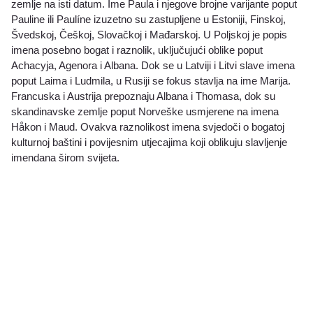
zemlje na isti datum. Ime Paula i njegove brojne varijante poput
Pauline ili Paulíne izuzetno su zastupljene u Estoniji, Finskoj,
Švedskoj, Češkoj, Slovačkoj i Mađarskoj. U Poljskoj je popis
imena posebno bogat i raznolik, uključujući oblike poput
Achacyja, Agenora i Albana. Dok se u Latviji i Litvi slave imena
poput Laima i Ludmila, u Rusiji se fokus stavlja na ime Marija.
Francuska i Austrija prepoznaju Albana i Thomasa, dok su
skandinavske zemlje poput Norveške usmjerene na imena
Håkon i Maud. Ovakva raznolikost imena svjedoči o bogatoj
kulturnoj baštini i povijesnim utjecajima koji oblikuju slavljenje
imendana širom svijeta.