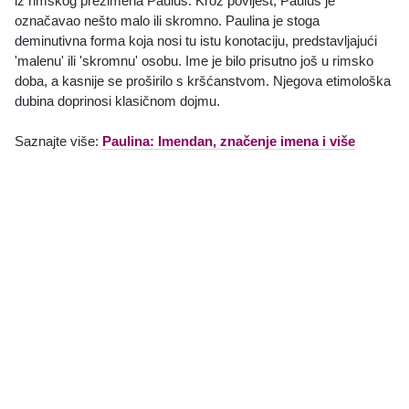
iz rimskog prezimena Paulus. Kroz povijest, Paulus je
označavao nešto malo ili skromno. Paulina je stoga
deminutivna forma koja nosi tu istu konotaciju, predstavljajući
'malenu' ili 'skromnu' osobu. Ime je bilo prisutno još u rimsko
doba, a kasnije se proširilo s kršćanstvom. Njegova etimološka
dubina doprinosi klasičnom dojmu.
Saznajte više:
Paulina: Imendan, značenje imena i više