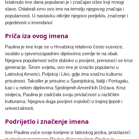
Istaknuto ime dana popularan je i značajan izbor koji mnogi
slave. Odabrali smo ovo ime na temelju njegovog značaja i
popularnosti. U nastavku otkrijte njegovo porijeklo, značenje i
pojedinosti o imendanu!
Priča iza ovog imena
Paulina je ime koje se u Hrvatskoj relativno često susreće,
osobito u sjeverozapadnim dijelovima zemlje te na obali.
Njegova popularnost seže duboko u povijest, prenoseći se kroz
generacije. Širom svijeta, ovo ime je izrazito popularno u
Latinskoj Americi, Poljskoj i Litvi, gdje ima snažnu kulturnu
prisutnost. Također je prisutno u Španjolskoj, Italiji i Portugalu,
kao i u nekim dijelovima Sjedinjenih Američkih Država. Kroz
stoljeća, Paulina je zadržala svoju privlačnost u različitim
kulturama. Njegova duga povijest svjedoči o trajnoj ljepoti i
univerzalnosti.
Podrijetlo i značenje imena
Ime Paulina vuče svoje korijene iz latinskog jezika, proizlazeći