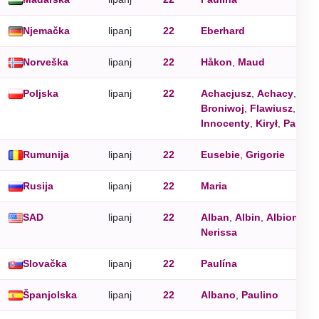
Njemačka
lipanj
22
Eberhard
Norveška
lipanj
22
Håkon
,
Maud
Poljska
lipanj
22
Achacjusz
,
Achacy
,
Age
Broniwoj
,
Flawiusz
,
Inn
Innocenty
,
Kirył
,
Paulin
Rumunija
lipanj
22
Eusebie
,
Grigorie
Rusija
lipanj
22
Maria
SAD
lipanj
22
Alban
,
Albin
,
Albion
,
Ne
Nerissa
Slovačka
lipanj
22
Paulína
Španjolska
lipanj
22
Albano
,
Paulino