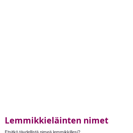
Lemmikkieläinten nimet
Etsitkö täydellistä nimeä lemmikkillesi?