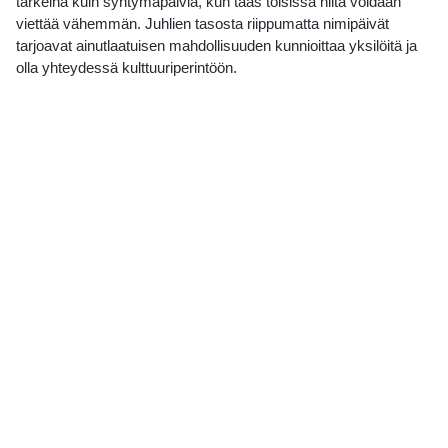
tärkeinä kuin syntymäpäiviä, kun taas toisissa niitä voidaan
viettää vähemmän. Juhlien tasosta riippumatta nimipäivät
tarjoavat ainutlaatuisen mahdollisuuden kunnioittaa yksilöitä ja
olla yhteydessä kulttuuriperintöön.