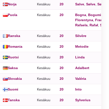
Norja
Kesäkuu
20
Salve
,
Sølve
,
Sølvi
Puola
Kesäkuu
20
Bogna
,
Bogumiła
,
B
Florentyna
,
Francis
Rafaela
,
Rafał
,
Sylw
Ranska
Kesäkuu
20
Silvère
Romania
Kesäkuu
20
Metodie
Ruotsi
Kesäkuu
20
Linda
Saksa
Kesäkuu
20
Adalbert
Slovakia
Kesäkuu
20
Valéria
Suomi
Kesäkuu
20
Into
Tanska
Kesäkuu
20
Sylverius