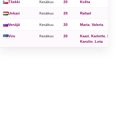
Tšekki
Kesäkuu
20
Květa
Unkari
Kesäkuu
20
Rafael
Venäjä
Kesäkuu
20
Maria
,
Valeria
Viro
Kesäkuu
20
Kaari
,
Karlotte
,
Karo
Karolin
,
Lota