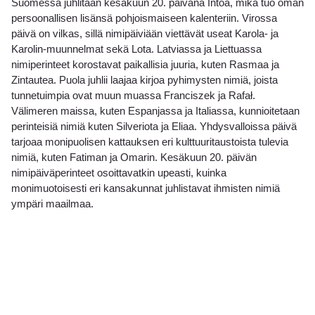
Suomessa juhlitaan kesäkuun 20. päivänä Intoa, mikä tuo oman
persoonallisen lisänsä pohjoismaiseen kalenteriin. Virossa
päivä on vilkas, sillä nimipäiviään viettävät useat Karola- ja
Karolin-muunnelmat sekä Lota. Latviassa ja Liettuassa
nimiperinteet korostavat paikallisia juuria, kuten Rasmaa ja
Zintautea. Puola juhlii laajaa kirjoa pyhimysten nimiä, joista
tunnetuimpia ovat muun muassa Franciszek ja Rafał.
Välimeren maissa, kuten Espanjassa ja Italiassa, kunnioitetaan
perinteisiä nimiä kuten Silveriota ja Eliaa. Yhdysvalloissa päivä
tarjoaa monipuolisen kattauksen eri kulttuuritaustoista tulevia
nimiä, kuten Fatiman ja Omarin. Kesäkuun 20. päivän
nimipäiväperinteet osoittavatkin upeasti, kuinka
monimuotoisesti eri kansakunnat juhlistavat ihmisten nimiä
ympäri maailmaa.