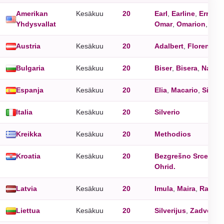
Amerikan
Kesäkuu
20
Earl
,
Earline
,
Errol
,
F
Yhdysvallat
Omar
,
Omarion
,
Oph
Austria
Kesäkuu
20
Adalbert
,
Florentina
Bulgaria
Kesäkuu
20
Biser
,
Bisera
,
Naum
Espanja
Kesäkuu
20
Elia
,
Macario
,
Silver
Italia
Kesäkuu
20
Silverio
Kreikka
Kesäkuu
20
Methodios
Kroatia
Kesäkuu
20
Bezgrešno Srce Mari
Ohrid.
Latvia
Kesäkuu
20
Imula
,
Maira
,
Rasa
,
Liettua
Kesäkuu
20
Silverijus
,
Zadveina