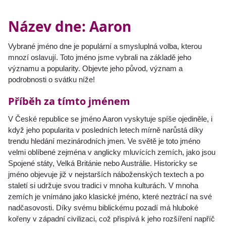
Název dne: Aaron
Vybrané jméno dne je populární a smysluplná volba, kterou
mnozí oslavují. Toto jméno jsme vybrali na základě jeho
významu a popularity. Objevte jeho původ, význam a
podrobnosti o svátku níže!
Příběh za tímto jménem
V České republice se jméno Aaron vyskytuje spíše ojediněle, i
když jeho popularita v posledních letech mírně narůstá díky
trendu hledání mezinárodních jmen. Ve světě je toto jméno
velmi oblíbené zejména v anglicky mluvících zemích, jako jsou
Spojené státy, Velká Británie nebo Austrálie. Historicky se
jméno objevuje již v nejstarších náboženských textech a po
staletí si udržuje svou tradici v mnoha kulturách. V mnoha
zemích je vnímáno jako klasické jméno, které neztrácí na své
nadčasovosti. Díky svému biblickému pozadí má hluboké
kořeny v západní civilizaci, což přispívá k jeho rozšíření napříč