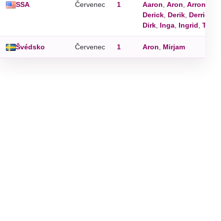
SSA
Červenec
1
Aaron
,
Aron
,
Arron
,
De
Derick
,
Derik
,
Derrick
,
D
Dirk
,
Inga
,
Ingrid
,
Theo
Švédsko
Červenec
1
Aron
,
Mirjam