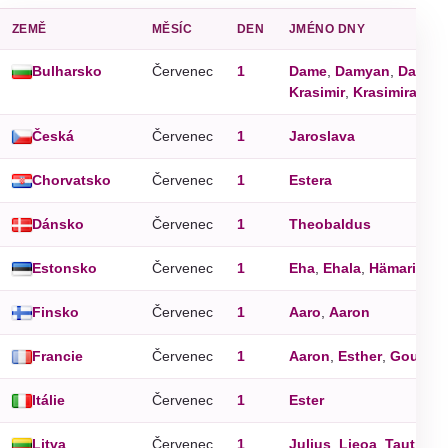
ZEMĚ
MĚSÍC
DEN
JMÉNO DNY
Bulharsko
Červenec
1
Dame
,
Damyan
,
Damya
Krasimir
,
Krasimira
,
Kra
Česká
Červenec
1
Jaroslava
Chorvatsko
Červenec
1
Estera
Dánsko
Červenec
1
Theobaldus
Estonsko
Červenec
1
Eha
,
Ehala
,
Hämarik
Finsko
Červenec
1
Aaro
,
Aaron
Francie
Červenec
1
Aaron
,
Esther
,
Goulwe
Itálie
Červenec
1
Ester
Litva
Červenec
1
Julius
,
Lieoa
,
Tautrima