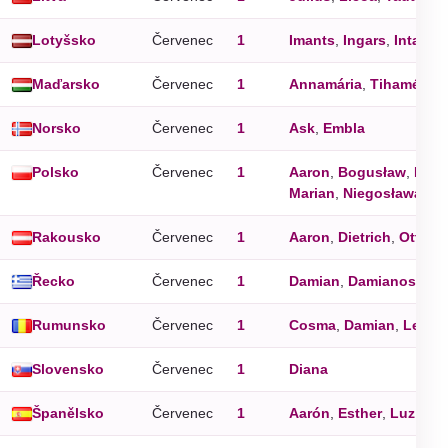
Lotyšsko
Červenec
1
Imants
,
Ingars
,
Intars
,
Maďarsko
Červenec
1
Annamária
,
Tihamér
Norsko
Červenec
1
Ask
,
Embla
Polsko
Červenec
1
Aaron
,
Bogusław
,
Hali
Marian
,
Niegosława
,
Te
Rakousko
Červenec
1
Aaron
,
Dietrich
,
Otto
,
T
Řecko
Červenec
1
Damian
,
Damianos
,
Ko
Rumunsko
Červenec
1
Cosma
,
Damian
,
Leonti
Slovensko
Červenec
1
Diana
Španělsko
Červenec
1
Aarón
,
Esther
,
Luz