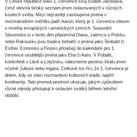
V České republice slaví 1. července svůj svátek Jaroslava,
čímž otevírá široký seznam jmen oslavovaných v různých
koutech světa. Mezi nejčastěji zastoupená jména v
mezinárodním měřítku patří Aaron, který je 1. července slaven
v mnoha evropských i amerických zemích. Sousední
Slovensko si v tento den připomíná Dianu, zatímco v Polsku
nebo Rakousku jsou tradice bohatší o jména jako Teobald či
Esther. Estonsko a Finsko přinášejí do kalendáře pro 1.
července osobitější jména jako Eha či Aaro. V Pobaltí,
konkrétně v Litvě a Lotyšsku, nalezneme pestrou škálu jmen
včetně Juliuse nebo Ingara. Celkově lze říci, že 1. července je
dnem, kdy se slaví rozmanitost kulturních tradic napříč
kontinenty. Tato jmenná pestrost ukazuje, jakým způsobem
různé národy přistupují k oslavám svátků během letního
období.