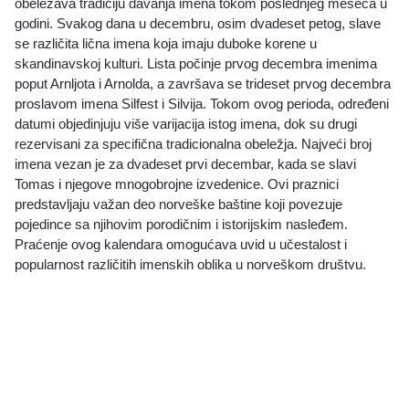
obeležava tradiciju davanja imena tokom poslednjeg meseca u
godini. Svakog dana u decembru, osim dvadeset petog, slave
se različita lična imena koja imaju duboke korene u
skandinavskoj kulturi. Lista počinje prvog decembra imenima
poput Arnljota i Arnolda, a završava se trideset prvog decembra
proslavom imena Silfest i Silvija. Tokom ovog perioda, određeni
datumi objedinjuju više varijacija istog imena, dok su drugi
rezervisani za specifična tradicionalna obeležja. Najveći broj
imena vezan je za dvadeset prvi decembar, kada se slavi
Tomas i njegove mnogobrojne izvedenice. Ovi praznici
predstavljaju važan deo norveške baštine koji povezuje
pojedince sa njihovim porodičnim i istorijskim nasleđem.
Praćenje ovog kalendara omogućava uvid u učestalost i
popularnost različitih imenskih oblika u norveškom društvu.