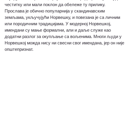
честитку или мали поклон да обележе ту прилику.
Прослава је обично популарнија у скандинавским
земљама, укључујући Норвешку, и повезана је са личним
или породичним традицијама. У модерној Норвешкој,
имендани су мање формални, али и даље служе као
додатни разлог за окупљање са вољенима. Многи људи у
Норвешкој можда нису ни свесни свог имендана, јер он није
општепризнат.