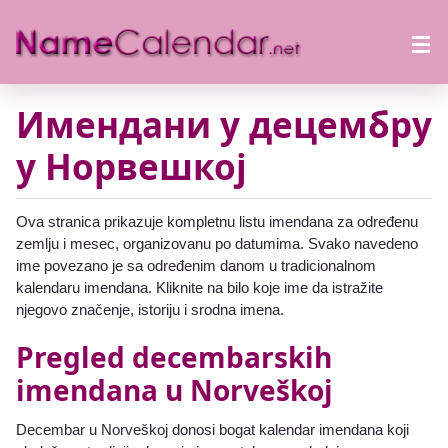
Имендани у децембру
у Норвешкој
Ova stranica prikazuje kompletnu listu imendana za određenu
zemlju i mesec, organizovanu po datumima. Svako navedeno
ime povezano je sa određenim danom u tradicionalnom
kalendaru imendana. Kliknite na bilo koje ime da istražite
njegovo značenje, istoriju i srodna imena.
Pregled decembarskih
imendana u Norveškoj
Decembar u Norveškoj donosi bogat kalendar imendana koji