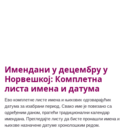
Имендани у децембру у
Норвешкој: Комплетна
листа имена и датума
Ево комплетне листе имена и њихових одговарајућих
датума за изабрани период. Свако име је повезано са
одређеним даном, пратећи традиционални календар
имендана. Прегледајте листу да бисте пронашли имена и
њихове назначене датуме хронолошким редом.