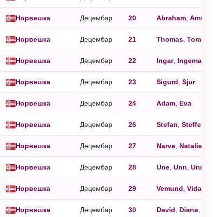
Норвешка
Децембар
20
Abraham
,
Amund
Норвешка
Децембар
21
Thomas
,
Tom
,
To
Норвешка
Децембар
22
Ingar
,
Ingemar
Норвешка
Децембар
23
Sigurd
,
Sjur
Норвешка
Децембар
24
Adam
,
Eva
Норвешка
Децембар
26
Stefan
,
Steffen
Норвешка
Децембар
27
Narve
,
Natalie
Норвешка
Децембар
28
Une
,
Unn
,
Unni
Норвешка
Децембар
29
Vemund
,
Vidar
Норвешка
Децембар
30
David
,
Diana
,
Dina