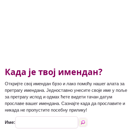
Када је твој имендан?
Откријте свој имендан брзо и лако помоћу нашег алата за
претрагу имендана. Једноставно унесите своје име у поље
за претрагу испод и одмах ћете видети тачан датум
прославе вашег имендана. Сазнајте када да прославите и
никада не пропустите посебну прилику!
Име: