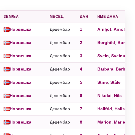
ЗЕМЉА
MЕСЕЦ
ДАН
ИМЕ ДАНА
Норвешка
Децембар
1
Arnljot
,
Arnold
,
Ar
Норвешка
Децембар
2
Borghild
,
Borgny
,
Норвешка
Децембар
3
Svein
,
Sveinung
Норвешка
Децембар
4
Barbara
,
Barbro
Норвешка
Децембар
5
Stine
,
Ståle
Норвешка
Децембар
6
Nikolai
,
Nils
Норвешка
Децембар
7
Hallfrid
,
Hallstein
Норвешка
Децембар
8
Marion
,
Marlene
,