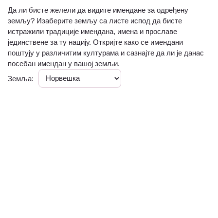
Да ли бисте желели да видите имендане за одређену
земљу? Изаберите земљу са листе испод да бисте
истражили традиције имендана, имена и прославе
јединствене за ту нацију. Откријте како се имендани
поштују у различитим културама и сазнајте да ли је данас
посебан имендан у вашој земљи.
Земља: