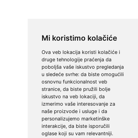
Mi koristimo kolačiće
Ova veb lokacija koristi kolačiće i
druge tehnologije praćenja da
poboljša vaše iskustvo pregledanja
u sledeće svrhe:
da biste omogućili
osnovnu funkcionalnost veb
stranice
,
da biste pružili bolje
iskustvo na veb lokaciji
,
da
izmerimo vaše interesovanje za
naše proizvode i usluge i da
personalizujemo marketinške
interakcije
,
da biste isporučili
oglase koji su vam relevantniji
.