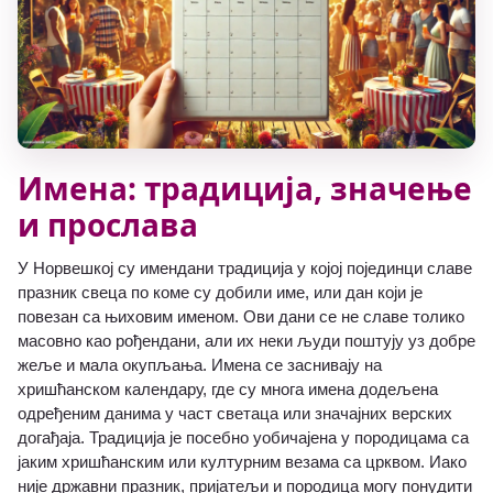
Имена: традиција, значење
и прослава
У Норвешкој су имендани традиција у којој појединци славе
празник свеца по коме су добили име, или дан који је
повезан са њиховим именом. Ови дани се не славе толико
масовно као рођендани, али их неки људи поштују уз добре
жеље и мала окупљања. Имена се заснивају на
хришћанском календару, где су многа имена додељена
одређеним данима у част светаца или значајних верских
догађаја. Традиција је посебно уобичајена у породицама са
јаким хришћанским или културним везама са црквом. Иако
није државни празник, пријатељи и породица могу понудити