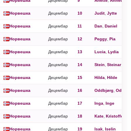
Норвешка
Децембар
9
Anette
,
Annette
,
A
Норвешка
Децембар
10
Judit
,
Jytte
Норвешка
Децембар
11
Dan
,
Daniel
Норвешка
Децембар
12
Peggy
,
Pia
Норвешка
Децембар
13
Lucia
,
Lydia
Норвешка
Децембар
14
Stein
,
Steinar
Норвешка
Децембар
15
Hilda
,
Hilde
Норвешка
Децембар
16
Oddbjørg
,
Oddbjø
Норвешка
Децембар
17
Inga
,
Inge
Норвешка
Децембар
18
Kate
,
Kristoffer
Норвешка
Децембар
19
Isak
,
Iselin