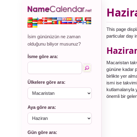
Hazir
This page displ
particular day 
İsim gününüzün ne zaman
olduğunu biliyor musunuz?
Hazira
İsme göre ara:
Macaristan takv
gününe kadar pe
birlikte yer al
Ülkelere göre ara:
ismi ise takvim
kutlamalarıyla
önemli bir gele
Aya göre ara:
Gün göre ara: