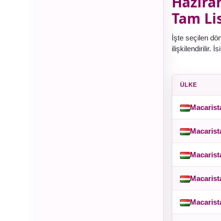
Haziran
Tam Lis
İşte seçilen dön
ilişkilendirilir.
ÜLKE
Macarist
Macarist
Macarist
Macarist
Macarist