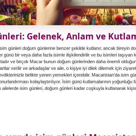
ünleri: Gelenek, Anlam ve Kutla
sim günleri doğum günlerine benzer şekilde kutlanır, ancak bireyin do
her günü bir veya daha fazla isimle ilişkilendirilir ve bu isimleri taşıyan
tadır ve birçok Macar bunun doğum günlerinden daha önemli olduğunu
rtlar verilir ve arkadaşlar ve aile, o kişiye iyi dilek dilemek için ziyar
evdiklerinizle birlikte yenen yemekleri içerebilir. Macaristan'da isim gü
onurlandırması kolaylaştırılıyor. İsim günü kutlamalarının yoğunluğu fa
ı ailelerde isim günleri, doğum günleri kadar coşkuyla kutlanarak kişi