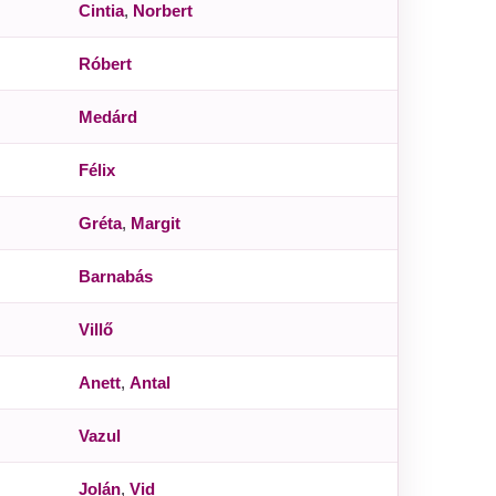
Cintia
,
Norbert
Róbert
Medárd
Félix
Gréta
,
Margit
Barnabás
Villő
Anett
,
Antal
Vazul
Jolán
,
Vid