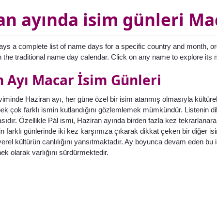
an ayında isim günleri Ma
ays a complete list of name days for a specific country and month, o
in the traditional name day calendar. Click on any name to explore its
n Ayı Macar İsim Günleri
iminde Haziran ayı, her güne özel bir isim atanmış olmasıyla kültürel b
k çok farklı ismin kutlandığını gözlemlemek mümkündür. Listenin dikk
masıdır. Özellikle Pál ismi, Haziran ayında birden fazla kez tekrarlana
in farklı günlerinde iki kez karşımıza çıkarak dikkat çeken bir diğer is
 yerel kültürün canlılığını yansıtmaktadır. Ay boyunca devam eden b
nek olarak varlığını sürdürmektedir.