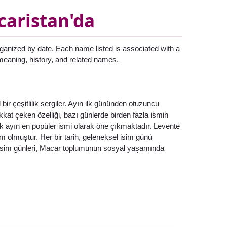
caristan'da
rganized by date. Each name listed is associated with a
 meaning, history, and related names.
ir çeşitlilik sergiler. Ayın ilk gününden otuzuncu
at çeken özelliği, bazı günlerde birden fazla ismin
rak ayın en popüler ismi olarak öne çıkmaktadır. Levente
im olmuştur. Her bir tarih, geleneksel isim günü
u isim günleri, Macar toplumunun sosyal yaşamında