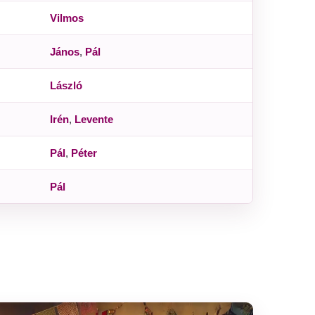
Vilmos
János
,
Pál
László
Irén
,
Levente
Pál
,
Péter
Pál