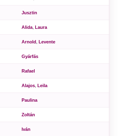
Jusztin
Alida
,
Laura
Arnold
,
Levente
Gyárfás
Rafael
Alajos
,
Leila
Paulina
Zoltán
Iván