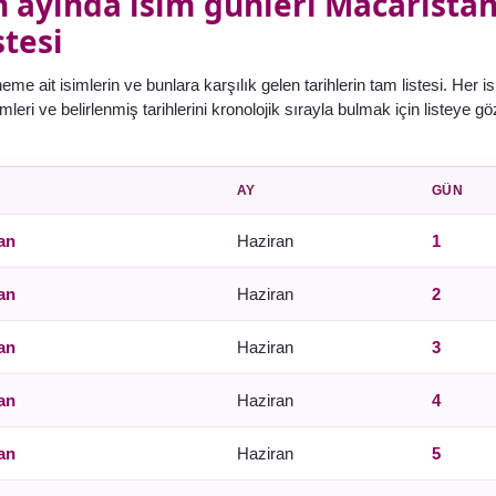
 ayında isim günleri Macaristan'
tesi
eme ait isimlerin ve bunlara karşılık gelen tarihlerin tam listesi. Her i
 İsimleri ve belirlenmiş tarihlerini kronolojik sırayla bulmak için listeye gö
AY
GÜN
an
Haziran
1
an
Haziran
2
an
Haziran
3
an
Haziran
4
an
Haziran
5