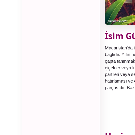
İsim G
Macaristan'da i
bağlıdır. Yılın 
çapta tanınmak
çiçekler veya ka
partileri veya s
hatırlaması ve 
parçasıdır. Baz