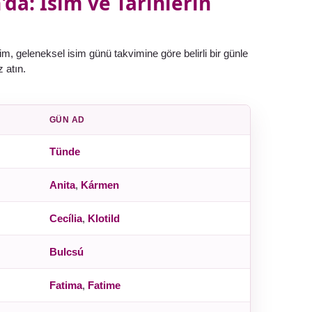
da: İsim ve Tarihlerin
sim, geleneksel isim günü takvimine göre belirli bir günle
z atın.
GÜN AD
Tünde
Anita
,
Kármen
Cecília
,
Klotild
Bulcsú
Fatima
,
Fatime