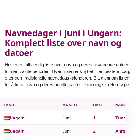
Navnedager i juni i Ungarn:
Komplett liste over navn og
datoer
Her er en fullstendig liste over navn og deres tilsvarende datoer
for den valgte perioden. Hvert navn er knyttet til en bestemt dag,
etter den tradisjonelle navnedagskalenderen. Bla gjennom listen
for å finne navn og deres angitte datoer i kronologisk rekkefølge.
LAND
MÅNED
DAG
NAVN DA
Ungarn
Juni
1
Tünde
Ungarn
Juni
2
Anita
,
Ká