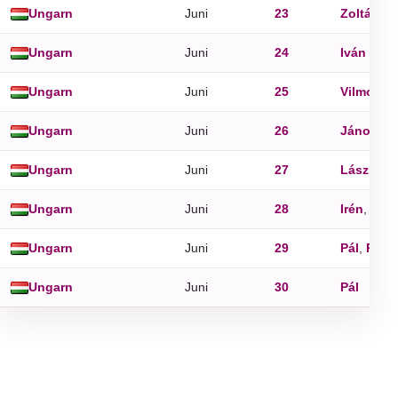
Ungarn
Juni
23
Zoltán
Ungarn
Juni
24
Iván
Ungarn
Juni
25
Vilmos
Ungarn
Juni
26
János
,
Pá
Ungarn
Juni
27
László
Ungarn
Juni
28
Irén
,
Lev
Ungarn
Juni
29
Pál
,
Péter
Ungarn
Juni
30
Pál