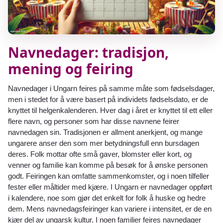
Navnedager: tradisjon,
mening og feiring
Navnedager i Ungarn feires på samme måte som fødselsdager,
men i stedet for å være basert på individets fødselsdato, er de
knyttet til helgenkalenderen. Hver dag i året er knyttet til ett eller
flere navn, og personer som har disse navnene feirer
navnedagen sin. Tradisjonen er allment anerkjent, og mange
ungarere anser den som mer betydningsfull enn bursdagen
deres. Folk mottar ofte små gaver, blomster eller kort, og
venner og familie kan komme på besøk for å ønske personen
godt. Feiringen kan omfatte sammenkomster, og i noen tilfeller
fester eller måltider med kjære. I Ungarn er navnedager oppført
i kalendere, noe som gjør det enkelt for folk å huske og hedre
dem. Mens navnedagsfeiringer kan variere i intensitet, er de en
kjær del av ungarsk kultur. I noen familier feires navnedager