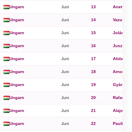
Ungarn
Juni
13
Anett
,
An
Ungarn
Juni
14
Vazul
Ungarn
Juni
15
Jolán
,
Vi
Ungarn
Juni
16
Jusztin
Ungarn
Juni
17
Alida
,
La
Ungarn
Juni
18
Arnold
,
L
Ungarn
Juni
19
Gyárfás
Ungarn
Juni
20
Rafael
Ungarn
Juni
21
Alajos
,
Le
Ungarn
Juni
22
Paulina