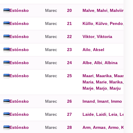
Estónsko
Marec
20
Malve
,
Malvi
,
Malviine
Estónsko
Marec
21
Küllo
,
Külvo
,
Pendo
,
Pen
Estónsko
Marec
22
Viktor
,
Viktoria
Estónsko
Marec
23
Ailo
,
Aksel
Estónsko
Marec
24
Albe
,
Albi
,
Albina
Estónsko
Marec
25
Maari
,
Maarika
,
Maarja
,
M
Maria
,
Marie
,
Marika
,
Mari
Marje
,
Marjo
,
Marju
Estónsko
Marec
26
Imand
,
Imant
,
Immo
Estónsko
Marec
27
Laide
,
Laidi
,
Leia
,
Leida
Estónsko
Marec
28
Arm
,
Armas
,
Armo
,
Kallis