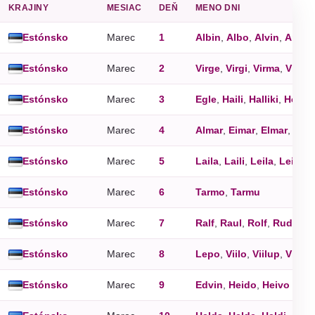
KRAJINY
MESIAC
DEŇ
MENO DNI
Estónsko
Marec
1
Albin
,
Albo
,
Alvin
,
Armin
Estónsko
Marec
2
Virge
,
Virgi
,
Virma
,
Virme
Estónsko
Marec
3
Egle
,
Haili
,
Halliki
,
Helliki
Estónsko
Marec
4
Almar
,
Eimar
,
Elmar
,
Elme
Estónsko
Marec
5
Laila
,
Laili
,
Leila
,
Leili
Estónsko
Marec
6
Tarmo
,
Tarmu
Estónsko
Marec
7
Ralf
,
Raul
,
Rolf
,
Rudolf
,
Estónsko
Marec
8
Lepo
,
Viilo
,
Viilup
,
Vilbo
Estónsko
Marec
9
Edvin
,
Heido
,
Heivo