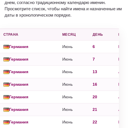
днем, согласно традиционному календарю именин.
Просмотрите список, чтобы найти имена и назначенные им
даты в хронологическом порядке.
СТРАНА
МЕСЯЦ
ДЕНЬ
ИМЯ
Германия
Июнь
6
Norb
Германия
Июнь
7
Rai
Германия
Июнь
13
Anto
Германия
Июнь
16
Ben
Германия
Июнь
20
Adal
Германия
Июнь
21
Alba
Германия
Июнь
22
Eber