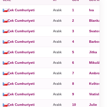
Çek Cumhuriyeti
Aralık
1
Iva
Çek Cumhuriyeti
Aralık
2
Blanka
Çek Cumhuriyeti
Aralık
3
Svatoslav
Çek Cumhuriyeti
Aralık
4
Barbora
Çek Cumhuriyeti
Aralık
5
Jitka
Çek Cumhuriyeti
Aralık
6
Mikuláš
Çek Cumhuriyeti
Aralık
7
Ambrož
,
B
Çek Cumhuriyeti
Aralık
8
Květoslav
Çek Cumhuriyeti
Aralık
9
Vratislav
Çek Cumhuriyeti
Aralık
10
Julie