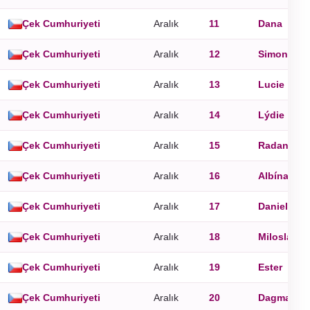
Çek Cumhuriyeti
Aralık
11
Dana
Çek Cumhuriyeti
Aralık
12
Simona
Çek Cumhuriyeti
Aralık
13
Lucie
Çek Cumhuriyeti
Aralık
14
Lýdie
Çek Cumhuriyeti
Aralık
15
Radan
,
Ra
Çek Cumhuriyeti
Aralık
16
Albína
Çek Cumhuriyeti
Aralık
17
Daniel
Çek Cumhuriyeti
Aralık
18
Miloslav
Çek Cumhuriyeti
Aralık
19
Ester
Çek Cumhuriyeti
Aralık
20
Dagmar