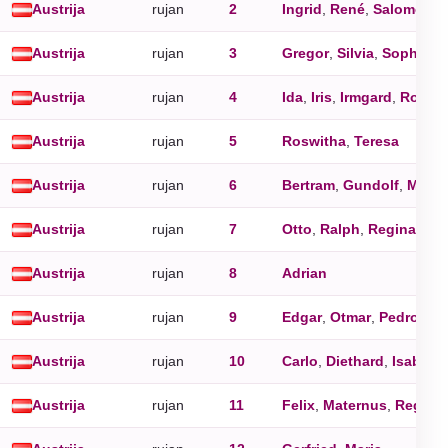
Austrija
rujan
2
Ingrid
,
René
,
Salomon
Austrija
rujan
3
Gregor
,
Silvia
,
Sophie
Austrija
rujan
4
Ida
,
Iris
,
Irmgard
,
Rosali
Austrija
rujan
5
Roswitha
,
Teresa
Austrija
rujan
6
Bertram
,
Gundolf
,
Magn
Austrija
rujan
7
Otto
,
Ralph
,
Regina
Austrija
rujan
8
Adrian
Austrija
rujan
9
Edgar
,
Otmar
,
Pedro
Austrija
rujan
10
Carlo
,
Diethard
,
Isabella
Austrija
rujan
11
Felix
,
Maternus
,
Regula