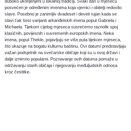
duboko ukorijenjeni u lokalnoj tradiciji. Svaki dan u mjesecu
posvećen je određenim imenima koja vjernici i obitelji redovito
slave. Posebno je zanimljiv dvadeset i deveti rujan kada se
slavi čak šest varijanti arkanđelskih imena poput Gabriela i
Michaela. Tijekom cijelog mjeseca susrećemo raznolik spoj
klasičnih, povijesnih i suvremenih europskih imena. Neka
imena, poput Thekle, pojavljuju se više puta tijekom mjeseca,
što ukazuje na bogatu kulturnu baštinu. Ovi datumi predstavljaju
važan podsjetnik na svečarske običaje koji su u ovoj državi i
dalje iznimno popularni. Poznavanje ovih datuma pomaže u
održavanju starih običaja i njegovanju međuljudskih odnosa
kroz čestitke.