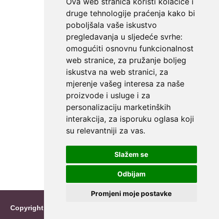
Ova web stranica koristi kolačiće i
druge tehnologije praćenja kako bi
poboljšala vaše iskustvo
pregledavanja u sljedeće svrhe:
omogućiti osnovnu funkcionalnost
web stranice
,
za pružanje boljeg
iskustva na web stranici
,
za
mjerenje vašeg interesa za naše
proizvode i usluge i za
personalizaciju marketinških
interakcija
,
za isporuku oglasa koji
su relevantniji za vas
.
Slažem se
Odbijam
Promjeni moje postavke
Copyright © 2026 Reimo Roosileht
|
info@namecalendar.net