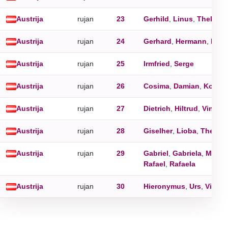
Austrija
rujan
23
Gerhild
,
Linus
,
Thekla
Austrija
rujan
24
Gerhard
,
Hermann
,
Rupe
Austrija
rujan
25
Irmfried
,
Serge
Austrija
rujan
26
Cosima
,
Damian
,
Kosma
Austrija
rujan
27
Dietrich
,
Hiltrud
,
Vinzen
Austrija
rujan
28
Giselher
,
Lioba
,
Thekla
,
Austrija
rujan
29
Gabriel
,
Gabriela
,
Micha
Rafael
,
Rafaela
Austrija
rujan
30
Hieronymus
,
Urs
,
Victor