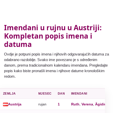
Imendani u rujnu u Austriji:
Kompletan popis imena i
datuma
Ovdje je potpuni popis imena i njihovih odgovarajućih datuma za
odabrano razdoblje. Svako ime povezano je s određenim
danom, prema tradicionalnom kalendaru imendana. Pregledajte
popis kako biste pronašli imena i njihove datume kronološkim
redom.
ZEMLJA
MJESEC
DAN
IMENDANI
Austrija
rujan
1
Ruth
,
Verena
,
Ägidius