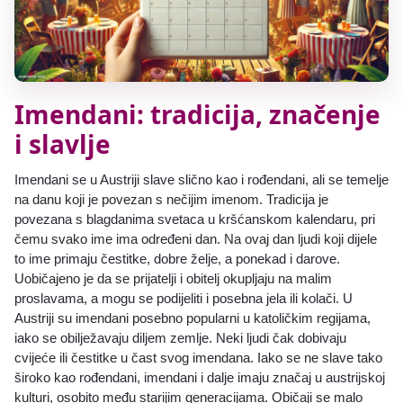
Imendani: tradicija, značenje
i slavlje
Imendani se u Austriji slave slično kao i rođendani, ali se temelje
na danu koji je povezan s nečijim imenom. Tradicija je
povezana s blagdanima svetaca u kršćanskom kalendaru, pri
čemu svako ime ima određeni dan. Na ovaj dan ljudi koji dijele
to ime primaju čestitke, dobre želje, a ponekad i darove.
Uobičajeno je da se prijatelji i obitelj okupljaju na malim
proslavama, a mogu se podijeliti i posebna jela ili kolači. U
Austriji su imendani posebno popularni u katoličkim regijama,
iako se obilježavaju diljem zemlje. Neki ljudi čak dobivaju
cvijeće ili čestitke u čast svog imendana. Iako se ne slave tako
široko kao rođendani, imendani i dalje imaju značaj u austrijskoj
kulturi, osobito među starijim generacijama. Običaji se malo