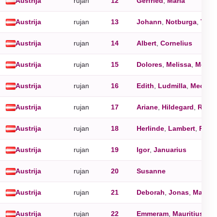
Austrija
rujan
12
Gerfried
,
Maria
Austrija
rujan
13
Johann
,
Notburga
,
Tobi
Austrija
rujan
14
Albert
,
Cornelius
Austrija
rujan
15
Dolores
,
Melissa
,
Melitt
Austrija
rujan
16
Edith
,
Ludmilla
,
Mechthi
Austrija
rujan
17
Ariane
,
Hildegard
,
Rober
Austrija
rujan
18
Herlinde
,
Lambert
,
Rica
Austrija
rujan
19
Igor
,
Januarius
Austrija
rujan
20
Susanne
Austrija
rujan
21
Deborah
,
Jonas
,
Matthä
Austrija
rujan
22
Emmeram
,
Mauritius
,
Mo