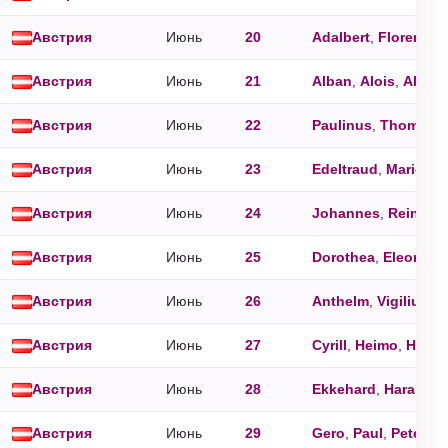
Австрия
Июнь
20
Adalbert
,
Florentina
Австрия
Июнь
21
Alban
,
Alois
,
Aloisi
Австрия
Июнь
22
Paulinus
,
Thomas
Австрия
Июнь
23
Edeltraud
,
Marion
,
Австрия
Июнь
24
Johannes
,
Reingar
Австрия
Июнь
25
Dorothea
,
Eleonora
Австрия
Июнь
26
Anthelm
,
Vigilius
Австрия
Июнь
27
Cyrill
,
Heimo
,
Hemm
Австрия
Июнь
28
Ekkehard
,
Harald
,
I
Австрия
Июнь
29
Gero
,
Paul
,
Peter