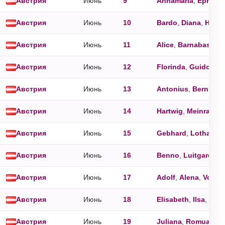
Австрия
Июнь
9
Annamaria
,
Ephrai
Австрия
Июнь
10
Bardo
,
Diana
,
Heinr
Австрия
Июнь
11
Alice
,
Barnabas
,
Pa
Австрия
Июнь
12
Florinda
,
Guido
,
Le
Австрия
Июнь
13
Antonius
,
Bernhard
Австрия
Июнь
14
Hartwig
,
Meinrad
Австрия
Июнь
15
Gebhard
,
Lothar
,
Ve
Австрия
Июнь
16
Benno
,
Luitgard
,
Qu
Австрия
Июнь
17
Adolf
,
Alena
,
Volker
Австрия
Июнь
18
Elisabeth
,
Ilsa
,
Mari
Австрия
Июнь
19
Juliana
,
Romuald