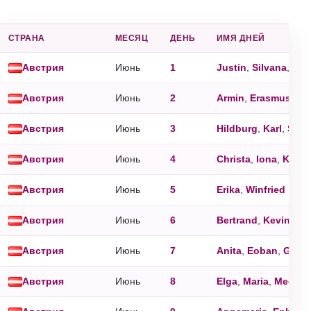
СТРАНА
МЕСЯЦ
ДЕНЬ
ИМЯ ДНЕЙ
Австрия
Июнь
1
Justin
,
Silvana
,
Sim
Австрия
Июнь
2
Armin
,
Erasmus
,
Ma
Австрия
Июнь
3
Hildburg
,
Karl
,
Silvi
Австрия
Июнь
4
Christa
,
Iona
,
Kloth
Австрия
Июнь
5
Erika
,
Winfried
Австрия
Июнь
6
Bertrand
,
Kevin
,
Nor
Австрия
Июнь
7
Anita
,
Eoban
,
Gottl
Австрия
Июнь
8
Elga
,
Maria
,
Medard